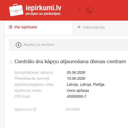
iepirkumi.lv
pir
LV
Visi iepirkumi
Interesējošie
Atpakaļ uz sarakstu
Centrālo āra kāpņu atjaunošana dienas centram
Izsludināšanas datums:
03.06.2026
Pieteikšanās termiņš:
10.06.2026
Izpildes/piegādes vieta:
Latvija, Latvija, Pierīga
Iepirkuma veids:
Cenu aptauja
CPV kodi:
45000000-7
Iepirkumi.lv ID:
5413489