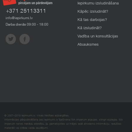
Iepirkumu izsludināšana
+371 25113311
Kāpēc izsludināt?
info@iepirkumi.lv
Kā tas darbojas?
Darba dienās 09:00 - 18:00
Kā izsludināt?
Vadība un konsultācijas
Atsauksmes
© 2007–2018 Iepirkumi.lv. Visas tiesības aizsargātas.
Informācijas pārpublicēšana bez iepirkumi.lv īpašnieka SIA Imperum atļaujas, stingri aizliegta. SIA
Imperum nenes nekādu atbildību, ja, pamatojoties uz mājas lapā atrodamo informāciju, radušies
materiāli vai citāda veida zaudējumi.