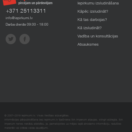
Iepirkumu izsludināšana
+371 25113311
Kāpēc izsludināt?
info@iepirkumi.lv
Kā tas darbojas?
Darba dienās 09:00 - 18:00
Kā izsludināt?
Vadība un konsultācijas
Atsauksmes
© 2007–2018 Iepirkumi.lv. Visas tiesības aizsargātas.
Informācijas pārpublicēšana bez iepirkumi.lv īpašnieka SIA Imperum atļaujas, stingri aizliegta. SIA
Imperum nenes nekādu atbildību, ja, pamatojoties uz mājas lapā atrodamo informāciju, radušies
materiāli vai citāda veida zaudējumi.