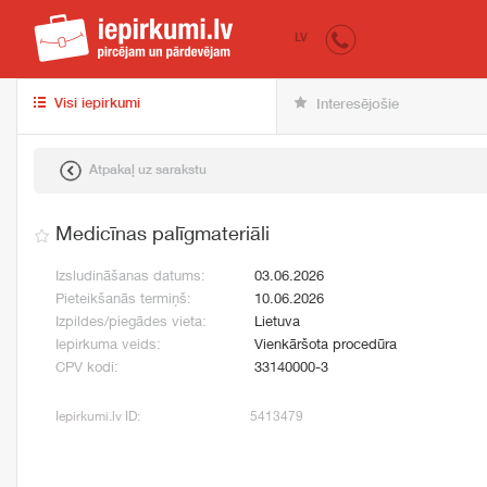
iepirkumi.lv
pir
LV
Visi iepirkumi
Interesējošie
Atpakaļ uz sarakstu
Medicīnas palīgmateriāli
Izsludināšanas datums:
03.06.2026
Pieteikšanās termiņš:
10.06.2026
Izpildes/piegādes vieta:
Lietuva
Iepirkuma veids:
Vienkāršota procedūra
CPV kodi:
33140000-3
Iepirkumi.lv ID:
5413479