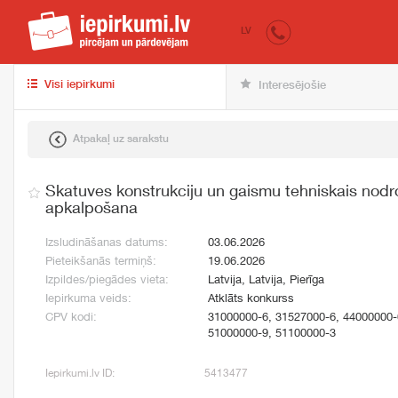
iepirkumi.lv
pir
LV
Visi iepirkumi
Interesējošie
Atpakaļ uz sarakstu
Skatuves konstrukciju un gaismu tehniskais nod
apkalpošana
Izsludināšanas datums:
03.06.2026
Pieteikšanās termiņš:
19.06.2026
Izpildes/piegādes vieta:
Latvija, Latvija, Pierīga
Iepirkuma veids:
Atklāts konkurss
CPV kodi:
31000000-6, 31527000-6, 44000000-
51000000-9, 51100000-3
Iepirkumi.lv ID:
5413477