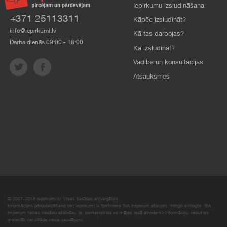
Iepirkumu izsludināšana
+371 25113311
Kāpēc izsludināt?
info@iepirkumi.lv
Kā tas darbojas?
Darba dienās 09:00 - 18:00
Kā izsludināt?
Vadība un konsultācijas
Atsauksmes
© 2007–2018 Iepirkumi.lv. Visas tiesības aizsargātas.
Informācijas pārpublicēšana bez iepirkumi.lv īpašnieka SIA Imperum atļaujas, stingri aizliegta. SIA
Imperum nenes nekādu atbildību, ja, pamatojoties uz mājas lapā atrodamo informāciju, radušies
materiāli vai citāda veida zaudējumi.