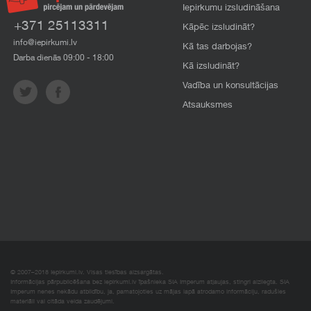
Iepirkumu izsludināšana
+371 25113311
Kāpēc izsludināt?
info@iepirkumi.lv
Kā tas darbojas?
Darba dienās 09:00 - 18:00
Kā izsludināt?
Vadība un konsultācijas
Atsauksmes
© 2007–2018 Iepirkumi.lv. Visas tiesības aizsargātas.
Informācijas pārpublicēšana bez iepirkumi.lv īpašnieka SIA Imperum atļaujas, stingri aizliegta. SIA
Imperum nenes nekādu atbildību, ja, pamatojoties uz mājas lapā atrodamo informāciju, radušies
materiāli vai citāda veida zaudējumi.