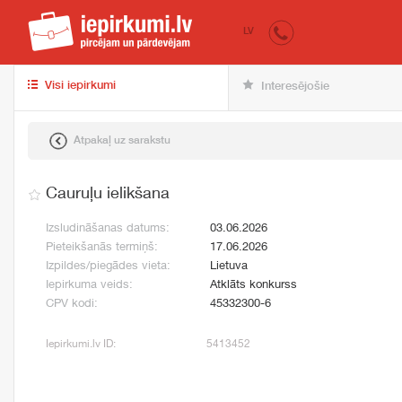
iepirkumi.lv
pir
LV
Visi iepirkumi
Interesējošie
Atpakaļ uz sarakstu
Cauruļu ielikšana
Izsludināšanas datums:
03.06.2026
Pieteikšanās termiņš:
17.06.2026
Izpildes/piegādes vieta:
Lietuva
Iepirkuma veids:
Atklāts konkurss
CPV kodi:
45332300-6
Iepirkumi.lv ID:
5413452