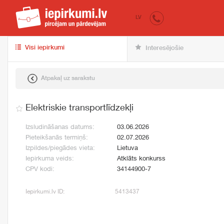
iepirkumi.lv
pir
LV
Visi iepirkumi
Interesējošie
Atpakaļ uz sarakstu
Elektriskie transportlīdzekļi
Izsludināšanas datums:
03.06.2026
Pieteikšanās termiņš:
02.07.2026
Izpildes/piegādes vieta:
Lietuva
Iepirkuma veids:
Atklāts konkurss
CPV kodi:
34144900-7
Iepirkumi.lv ID:
5413437