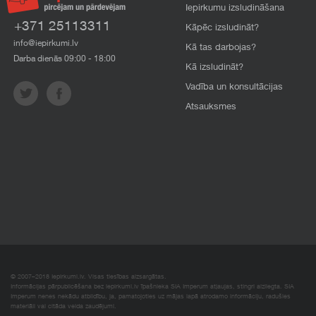
Iepirkumu izsludināšana
+371 25113311
Kāpēc izsludināt?
info@iepirkumi.lv
Kā tas darbojas?
Darba dienās 09:00 - 18:00
Kā izsludināt?
Vadība un konsultācijas
Atsauksmes
© 2007–2018 Iepirkumi.lv. Visas tiesības aizsargātas.
Informācijas pārpublicēšana bez iepirkumi.lv īpašnieka SIA Imperum atļaujas, stingri aizliegta. SIA
Imperum nenes nekādu atbildību, ja, pamatojoties uz mājas lapā atrodamo informāciju, radušies
materiāli vai citāda veida zaudējumi.