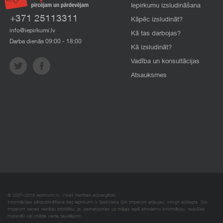
Iepirkumu izsludināšana
+371 25113311
Kāpēc izsludināt?
info@iepirkumi.lv
Kā tas darbojas?
Darba dienās 09:00 - 18:00
Kā izsludināt?
Vadība un konsultācijas
Atsauksmes
© 2007–2018 Iepirkumi.lv. Visas tiesības aizsargātas.
Informācijas pārpublicēšana bez iepirkumi.lv īpašnieka SIA Imperum atļaujas, stingri aizliegta. SIA
Imperum nenes nekādu atbildību, ja, pamatojoties uz mājas lapā atrodamo informāciju, radušies
materiāli vai citāda veida zaudējumi.