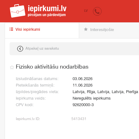
iepirkumi.lv
pir
LV
Visi iepirkumi
Interesējošie
Atpakaļ uz sarakstu
Fizisko aktivitāšu nodarbības
Izsludināšanas datums:
03.06.2026
Pieteikšanās termiņš:
11.06.2026
Izpildes/piegādes vieta:
Latvija, Rīga, Latvija, Latvija, Pierīga
Iepirkuma veids:
Neregulēts iepirkums
CPV kodi:
92620000-3
Iepirkumi.lv ID:
5413431