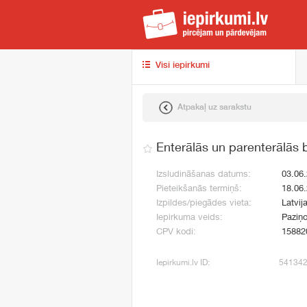
iep
Visi iepirkumi
Atpakaļ uz sarakstu
Enterālās un parenterālās 
Izsludināšanas datums:
03.06
Pieteikšanās termiņš:
18.06
Izpildes/piegādes vieta:
Latvij
Iepirkuma veids:
Paziņo
CPV kodi:
15882
Iepirkumi.lv ID:
54134