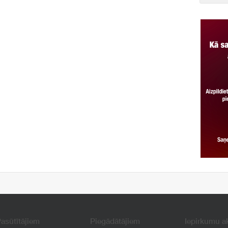
asūtītājiem
Piegādātājiem
Iepirkumu a