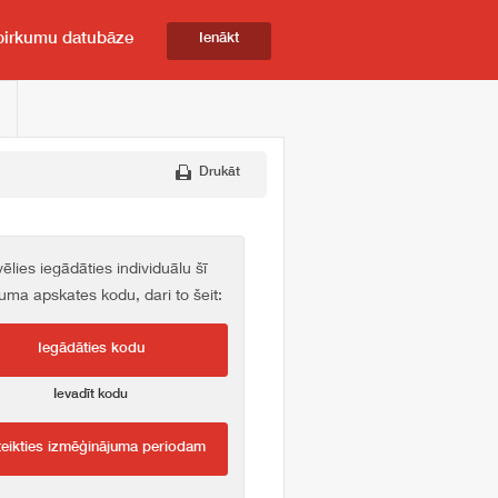
pirkumu datubāze
Ienākt
Drukāt
vēlies iegādāties individuālu šī
kuma apskates kodu, dari to šeit:
Iegādāties kodu
Ievadīt kodu
teikties izmēģinājuma periodam