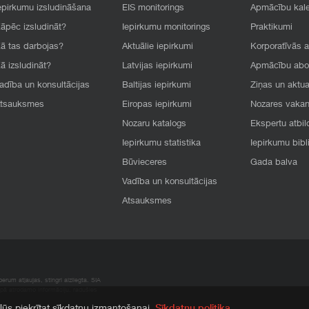
epirkumu izsludināšana
EIS monitorings
Apmācību kal
āpēc izsludināt?
Iepirkumu monitorings
Praktikumi
ā tas darbojas?
Aktuālie iepirkumi
Korporatīvās 
ā izsludināt?
Latvijas iepirkumi
Apmācību ab
adība un konsultācijas
Baltijas iepirkumi
Ziņas un aktua
tsauksmes
Eiropas iepirkumi
Nozares vaka
Nozaru katalogs
Ekspertu atbil
Iepirkumu statistika
Iepirkumu bibl
Būvieceres
Gada balva
Vadība un konsultācijas
Atsauksmes
rum atļaujas, stingri aizliegta. SIA
apā atrodamo informāciju, radušies