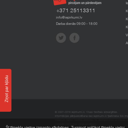
I
+371 25113311
K
info@iepirkumi.lv
K
Darba dienās 09:00 - 18:00
K
V
A
Ziņot par kļūdu
© 2007–2018 Iepirkumi.lv. Visas tiesības aizsargātas.
Informācijas pārpublicēšana bez iepirkumi.lv īpašnieka SIA Impe
Imperum nenes nekādu atbildību, ja, pamatojoties uz mājas l
materiāli vai citāda veida zaudējumi.