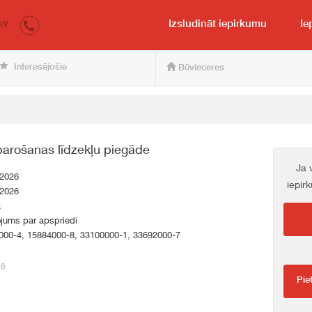
irkumi.lv
pircējam un pārdevējam
Izsludināt iepirkumu
Ie
LV
Interesējošie
Būvieceres
barošanas līdzekļu piegāde
Ja 
.2026
iepir
.2026
a
jums par apspriedi
000-4, 15884000-8, 33100000-1, 33692000-7
26
Pie