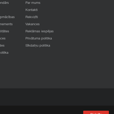
endārs
Par mums
Kontakti
apmācības
Rekvizīti
onements
Vakances
litātes
Reklāmas iespējas
nces
Privātuma politika
des
Sīkdatņu politika
iotēka