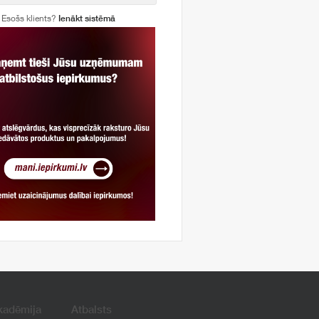
Esošs klients?
Ienākt sistēmā
kadēmija
Atbalsts