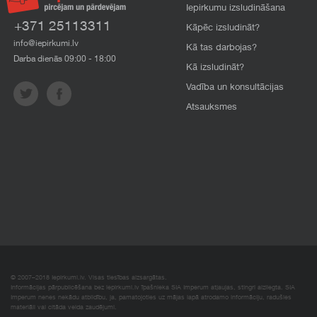
Iepirkumu izsludināšana
+371 25113311
Kāpēc izsludināt?
info@iepirkumi.lv
Kā tas darbojas?
Darba dienās 09:00 - 18:00
Kā izsludināt?
Vadība un konsultācijas
Atsauksmes
© 2007–2018 Iepirkumi.lv. Visas tiesības aizsargātas.
Informācijas pārpublicēšana bez iepirkumi.lv īpašnieka SIA Imperum atļaujas, stingri aizliegta. SIA
Imperum nenes nekādu atbildību, ja, pamatojoties uz mājas lapā atrodamo informāciju, radušies
materiāli vai citāda veida zaudējumi.