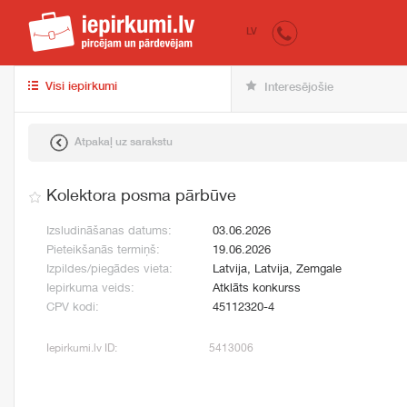
iepirkumi.lv
pir
LV
Visi iepirkumi
Interesējošie
Atpakaļ uz sarakstu
Kolektora posma pārbūve
Izsludināšanas datums:
03.06.2026
Pieteikšanās termiņš:
19.06.2026
Izpildes/piegādes vieta:
Latvija, Latvija, Zemgale
Iepirkuma veids:
Atklāts konkurss
CPV kodi:
45112320-4
Iepirkumi.lv ID:
5413006