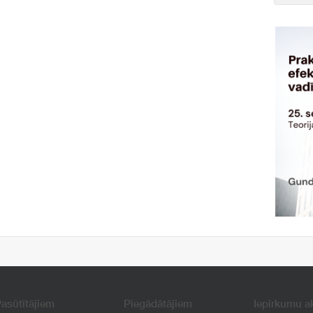
asūtītājiem
Piegādātājiem
Iepirkumu a