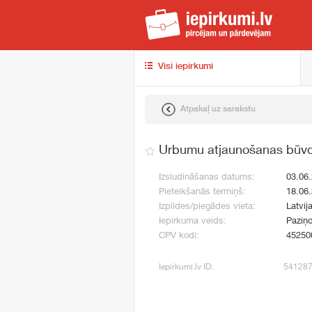
iep
Visi iepirkumi
Atpakaļ uz sarakstu
Urbumu atjaunošanas būvd
Izsludināšanas datums:
03.06
Pieteikšanās termiņš:
18.06
Izpildes/piegādes vieta:
Latvij
Iepirkuma veids:
Paziņo
CPV kodi:
45250
Iepirkumi.lv ID:
54128