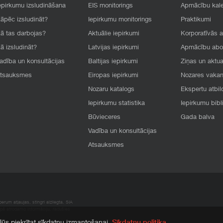
epirkumu izsludināšana
EIS monitorings
Apmācību kal
āpēc izsludināt?
Iepirkumu monitorings
Praktikumi
ā tas darbojas?
Aktuālie iepirkumi
Korporatīvās 
ā izsludināt?
Latvijas iepirkumi
Apmācību ab
adība un konsultācijas
Baltijas iepirkumi
Ziņas un aktua
tsauksmes
Eiropas iepirkumi
Nozares vaka
Nozaru katalogs
Ekspertu atbil
Iepirkumu statistika
Iepirkumu bibl
Būvieceres
Gada balva
Vadība un konsultācijas
Atsauksmes
rum atļaujas, stingri aizliegta. SIA
apā atrodamo informāciju, radušies