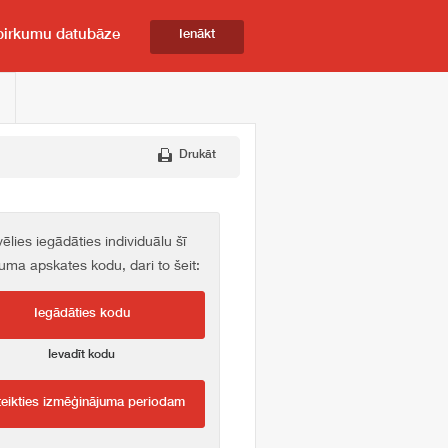
pirkumu datubāze
Ienākt
Drukāt
vēlies iegādāties individuālu šī
kuma apskates kodu, dari to šeit:
Iegādāties kodu
Ievadīt kodu
teikties izmēģinājuma periodam