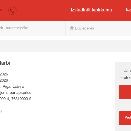
irkumi.lv
pircējam un pārdevējam
Izsludināt iepirkumu
Ie
LV
Interesējošie
Būvieceres
arbi
Ja 
.2026
iepir
.2026
a, Rīga, Latvija
jums par apspriedi
000-4, 76310000-9
75
Pie