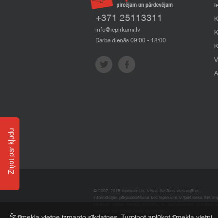
I
+371 25113311
K
info@iepirkumi.lv
K
Darba dienās 09:00 - 18:00
K
V
A
Ziņot par kļūdu
© 2007–2018 Iepirkumi.lv. Visas tiesības aizsargātas.
Informācijas pārpublicēšana bez iepirkumi.lv īpašnieka SIA Impe
Imperum nenes nekādu atbildību, ja, pamatojoties uz mājas l
materiāli vai citāda veida zaudējumi.