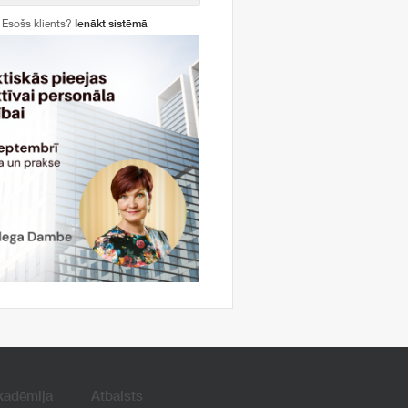
Esošs klients?
Ienākt sistēmā
kadēmija
Atbalsts