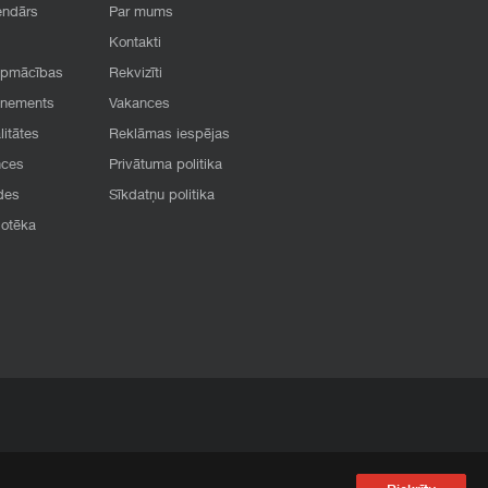
endārs
Par mums
Kontakti
apmācības
Rekvizīti
onements
Vakances
litātes
Reklāmas iespējas
nces
Privātuma politika
des
Sīkdatņu politika
iotēka