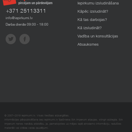
Iepirkumu izsludināšana
+371 25113311
Kāpēc izsludināt?
info@iepirkumi.lv
Kā tas darbojas?
Darba dienās 09:00 - 18:00
Kā izsludināt?
Vadība un konsultācijas
Atsauksmes
© 2007–2018 Iepirkumi.lv. Visas tiesības aizsargātas.
Informācijas pārpublicēšana bez iepirkumi.lv īpašnieka SIA Imperum atļaujas, stingri aizliegta. SIA
Imperum nenes nekādu atbildību, ja, pamatojoties uz mājas lapā atrodamo informāciju, radušies
materiāli vai citāda veida zaudējumi.