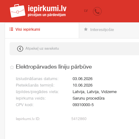
iepirkumi.lv
pir
LV
Visi iepirkumi
Interesējošie
Atpakaļ uz sarakstu
Elektropārvades līniju pārbūve
Izsludināšanas datums:
03.06.2026
Pieteikšanās termiņš:
10.06.2026
Izpildes/piegādes vieta:
Latvija, Latvija, Vidzeme
Iepirkuma veids:
Sarunu procedūra
CPV kodi:
09310000-5
Iepirkumi.lv ID:
5412860