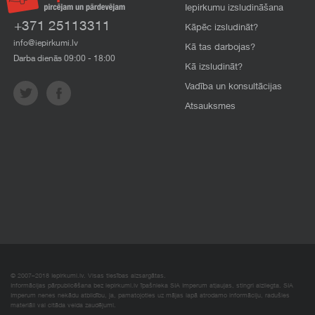
Iepirkumu izsludināšana
+371 25113311
Kāpēc izsludināt?
info@iepirkumi.lv
Kā tas darbojas?
Darba dienās 09:00 - 18:00
Kā izsludināt?
Vadība un konsultācijas
Atsauksmes
© 2007–2018 Iepirkumi.lv. Visas tiesības aizsargātas.
Informācijas pārpublicēšana bez iepirkumi.lv īpašnieka SIA Imperum atļaujas, stingri aizliegta. SIA
Imperum nenes nekādu atbildību, ja, pamatojoties uz mājas lapā atrodamo informāciju, radušies
materiāli vai citāda veida zaudējumi.