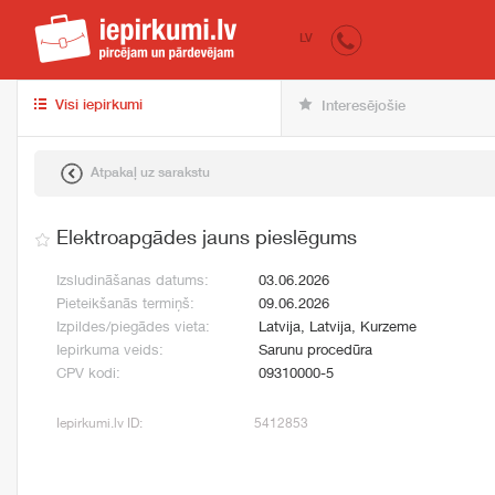
iepirkumi.lv
pir
LV
Visi iepirkumi
Interesējošie
Atpakaļ uz sarakstu
Elektroapgādes jauns pieslēgums
Izsludināšanas datums:
03.06.2026
Pieteikšanās termiņš:
09.06.2026
Izpildes/piegādes vieta:
Latvija, Latvija, Kurzeme
Iepirkuma veids:
Sarunu procedūra
CPV kodi:
09310000-5
Iepirkumi.lv ID:
5412853