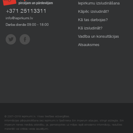
Iepirkumu izsludināšana
+371 25113311
Kāpēc izsludināt?
info@iepirkumi.lv
Kā tas darbojas?
Darba dienās 09:00 - 18:00
Kā izsludināt?
Vadība un konsultācijas
Atsauksmes
© 2007–2018 Iepirkumi.lv. Visas tiesības aizsargātas.
Informācijas pārpublicēšana bez iepirkumi.lv īpašnieka SIA Imperum atļaujas, stingri aizliegta. SIA
Imperum nenes nekādu atbildību, ja, pamatojoties uz mājas lapā atrodamo informāciju, radušies
materiāli vai citāda veida zaudējumi.