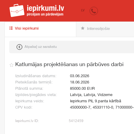
iepirkumi.lv
pir
LV
Visi iepirkumi
Interesējošie
Atpakaļ uz sarakstu
Katlumājas projektēšanas un pārbūves darbi
Izsludināšanas datums:
03.06.2026
Pieteikšanās termiņš:
18.06.2026
Plānotā summa:
85000.00 EUR
Izpildes/piegādes vieta:
Latvija, Latvija, Vidzeme
Iepirkuma veids:
Iepirkums PIL 9.panta kārtībā
CPV kodi:
45000000-7, 45331110-0, 71000000-
Iepirkumi.lv ID:
5412459