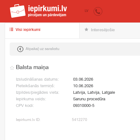
iepirkumi.lv
pir
LV
Visi iepirkumi
Interesējošie
Atpakaļ uz sarakstu
Balsta maiņa
Izsludināšanas datums:
03.06.2026
Pieteikšanās termiņš:
10.06.2026
Izpildes/piegādes vieta:
Latvija, Latvija, Latgale
Iepirkuma veids:
Sarunu procedūra
CPV kodi:
09310000-5
Iepirkumi.lv ID:
5412270