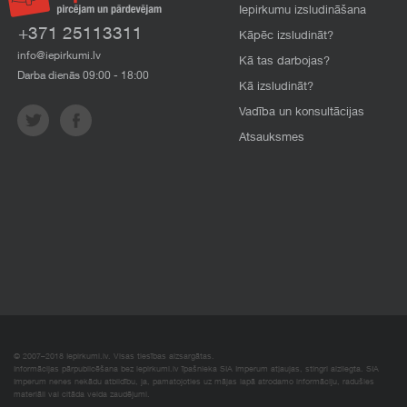
Iepirkumu izsludināšana
+371 25113311
Kāpēc izsludināt?
info@iepirkumi.lv
Kā tas darbojas?
Darba dienās 09:00 - 18:00
Kā izsludināt?
Vadība un konsultācijas
Atsauksmes
© 2007–2018 Iepirkumi.lv. Visas tiesības aizsargātas.
Informācijas pārpublicēšana bez iepirkumi.lv īpašnieka SIA Imperum atļaujas, stingri aizliegta. SIA
Imperum nenes nekādu atbildību, ja, pamatojoties uz mājas lapā atrodamo informāciju, radušies
materiāli vai citāda veida zaudējumi.