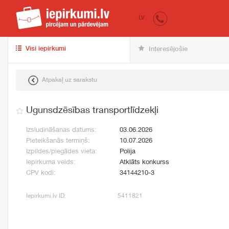
iepirkumi.lv
pir
LV
Visi iepirkumi
Interesējošie
Atpakaļ uz sarakstu
Ugunsdzēsības transportlīdzekļi
Izsludināšanas datums:
03.06.2026
Pieteikšanās termiņš:
10.07.2026
Izpildes/piegādes vieta:
Polija
Iepirkuma veids:
Atklāts konkurss
CPV kodi:
34144210-3
Iepirkumi.lv ID:
5411821