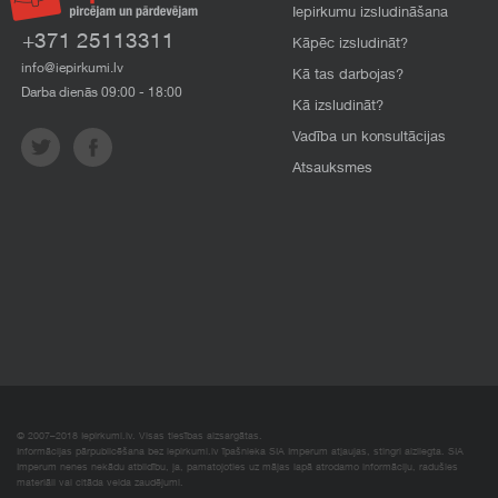
Iepirkumu izsludināšana
+371 25113311
Kāpēc izsludināt?
info@iepirkumi.lv
Kā tas darbojas?
Darba dienās 09:00 - 18:00
Kā izsludināt?
Vadība un konsultācijas
Atsauksmes
© 2007–2018 Iepirkumi.lv. Visas tiesības aizsargātas.
Informācijas pārpublicēšana bez iepirkumi.lv īpašnieka SIA Imperum atļaujas, stingri aizliegta. SIA
Imperum nenes nekādu atbildību, ja, pamatojoties uz mājas lapā atrodamo informāciju, radušies
materiāli vai citāda veida zaudējumi.