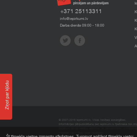
I
+371 25113311
K
info@iepirkumi.lv
K
Darba dienās 09:00 - 18:00
K
V
A
Ziņot par kļūdu
© 2007–2018 Iepirkumi.lv. Visas tiesības aizsargātas.
Informācijas pārpublicēšana bez iepirkumi.lv īpašnieka SIA Impe
Imperum nenes nekādu atbildību, ja, pamatojoties uz mājas l
materiāli vai citāda veida zaudējumi.