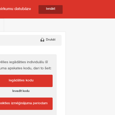
pirkumu datubāze
Ienākt
Drukāt
vēlies iegādāties individuālu šī
kuma apskates kodu, dari to šeit:
Iegādāties kodu
Ievadīt kodu
teikties izmēģinājuma periodam