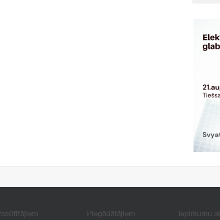
asūtītājiem
Piegādātājiem
Iepirkumu a