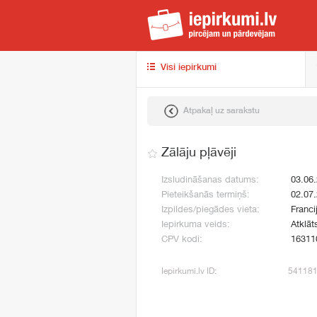
iep
Visi iepirkumi
Atpakaļ uz sarakstu
Zālāju pļāvēji
Izsludināšanas datums:
03.06
Pieteikšanās termiņš:
02.07
Izpildes/piegādes vieta:
Franci
Iepirkuma veids:
Atklāt
CPV kodi:
16311
Iepirkumi.lv ID:
54118