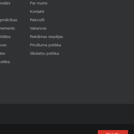
endārs
Par mums
Kontakti
apmācības
Rekvizīti
onements
Vakances
litātes
Reklāmas iespējas
nces
Privātuma politika
des
Sīkdatņu politika
iotēka