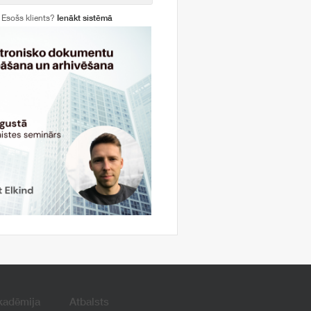
Esošs klients?
Ienākt sistēmā
kadēmija
Atbalsts