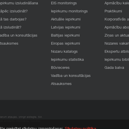
epirkumu izsludināšana
EIS monitorings
Apmācību kal
āpēc izsludināt?
Iepirkumu monitorings
Praktikumi
ā tas darbojas?
Aktuālie iepirkumi
Korporatīvās 
ā izsludināt?
Latvijas iepirkumi
Apmācību ab
adība un konsultācijas
Baltijas iepirkumi
Ziņas un aktua
tsauksmes
Eiropas iepirkumi
Nozares vaka
Nozaru katalogs
Ekspertu atbil
Iepirkumu statistika
Iepirkumu bibl
Būvieceres
Gada balva
Vadība un konsultācijas
Atsauksmes
rum atļaujas, stingri aizliegta. SIA
apā atrodamo informāciju, radušies