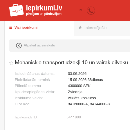
iepirkumi.lv
pir
LV
Visi iepirkumi
Interesējošie
Atpakaļ uz sarakstu
Mehāniskie transportlīdzekļi 10 un vairāk cilvēk
Izsludināšanas datums:
03.06.2026
Pieteikšanās termiņš:
15.09.2026 38dienas
Plānotā summa:
4300000 SEK
Izpildes/piegādes vieta:
Zviedrija
Iepirkuma veids:
Atklāts konkurss
CPV kodi:
34120000-4, 34144000-8
Iepirkumi.lv ID:
5411800