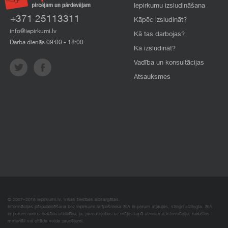
Iepirkumu izsludināšana
+371 25113311
Kāpēc izsludināt?
info@iepirkumi.lv
Kā tas darbojas?
Darba dienās 09:00 - 18:00
Kā izsludināt?
Vadība un konsultācijas
Atsauksmes
© 2007–2018 Iepirkumi.lv. Visas tiesības aizsargātas.
Informācijas pārpublicēšana bez iepirkumi.lv īpašnieka SIA Imperum atļaujas, stingri aizliegta. SIA
Imperum nenes nekādu atbildību, ja, pamatojoties uz mājas lapā atrodamo informāciju, radušies
materiāli vai citāda veida zaudējumi.