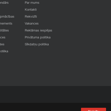
endārs
Par mums
Kontakti
apmācības
Rekvizīti
onements
Vakances
litātes
Reklāmas iespējas
nces
Privātuma politika
des
Sīkdatņu politika
iotēka