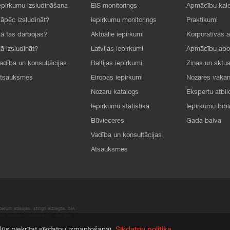
epirkumu izsludināšana
EIS monitorings
Apmācību kal
āpēc izsludināt?
Iepirkumu monitorings
Praktikumi
ā tas darbojas?
Aktuālie iepirkumi
Korporatīvās 
ā izsludināt?
Latvijas iepirkumi
Apmācību ab
adība un konsultācijas
Baltijas iepirkumi
Ziņas un aktua
tsauksmes
Eiropas iepirkumi
Nozares vaka
Nozaru katalogs
Ekspertu atbil
Iepirkumu statistika
Iepirkumu bibl
Būvieceres
Gada balva
Vadība un konsultācijas
Atsauksmes
rum atļaujas, stingri aizliegta. SIA
apā atrodamo informāciju, radušies