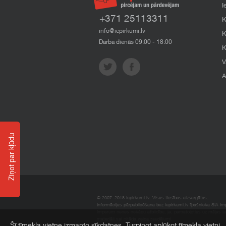
I
+371 25113311
K
info@iepirkumi.lv
K
Darba dienās 09:00 - 18:00
K
V
A
Ziņot par kļūdu
© 2007–2018 Iepirkumi.lv. Visas tiesības aizsargātas.
Informācijas pārpublicēšana bez iepirkumi.lv īpašnieka SIA Impe
Imperum nenes nekādu atbildību, ja, pamatojoties uz mājas l
materiāli vai citāda veida zaudējumi.