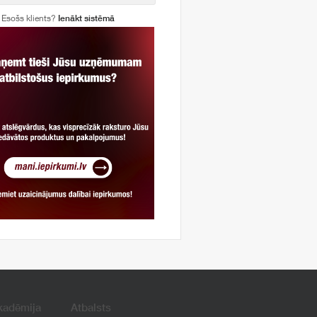
Esošs klients?
Ienākt sistēmā
kadēmija
Atbalsts