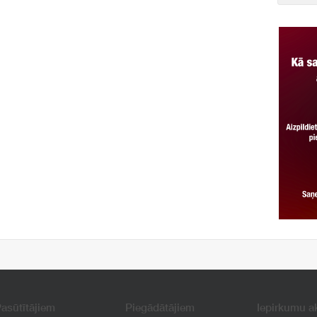
asūtītājiem
Piegādātājiem
Iepirkumu a