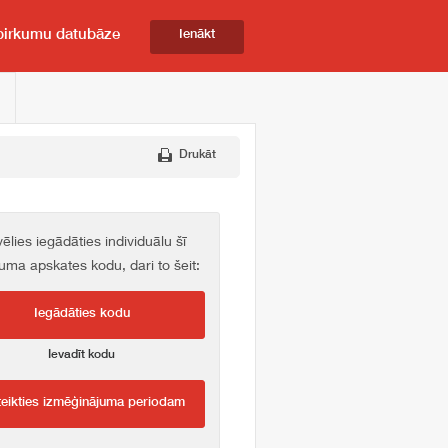
pirkumu datubāze
Ienākt
Drukāt
vēlies iegādāties individuālu šī
kuma apskates kodu, dari to šeit:
Iegādāties kodu
Ievadīt kodu
teikties izmēģinājuma periodam