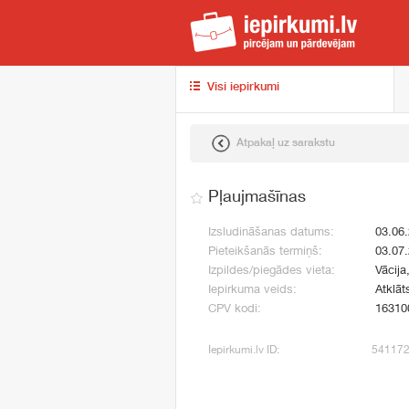
iep
Visi iepirkumi
Atpakaļ uz sarakstu
Pļaujmašīnas
Izsludināšanas datums:
03.06
Pieteikšanās termiņš:
03.07
Izpildes/piegādes vieta:
Vācij
Iepirkuma veids:
Atklāt
CPV kodi:
16310
Iepirkumi.lv ID:
54117