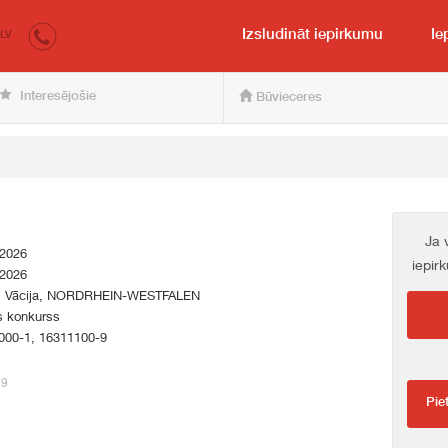
irkumi.lv
pircējam un pārdevējam
Izsludināt iepirkumu
Ie
LV
Interesējošie
Būvieceres
Ja 
.2026
iepir
.2026
a, Vācija, NORDRHEIN-WESTFALEN
s konkurss
000-1, 16311100-9
29
Pie