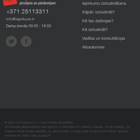
Iepirkumu izsludināšana
+371 25113311
Kāpēc izsludināt?
info@iepirkumi.lv
Kā tas darbojas?
Darba dienās 09:00 - 18:00
Kā izsludināt?
Vadība un konsultācijas
Atsauksmes
© 2007–2018 Iepirkumi.lv. Visas tiesības aizsargātas.
Informācijas pārpublicēšana bez iepirkumi.lv īpašnieka SIA Imperum atļaujas, stingri aizliegta. SIA
Imperum nenes nekādu atbildību, ja, pamatojoties uz mājas lapā atrodamo informāciju, radušies
materiāli vai citāda veida zaudējumi.