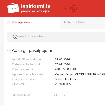
iepirkumi.lv
pir
LV
Visi iepirkumi
Interesējošie
Atpakaļ uz sarakstu
Apsargu pakalpojumi
Izsludināšanas datums:
03.06.2026
Pieteikšanās termiņš:
07.07.2026
Plānotā summa:
986675.36 EUR
Izpildes/piegādes vieta:
Vācija, Vācija, MECKLENBURG-V
Iepirkuma veids:
Atklāts konkurss
CPV kodi:
79713000-5
Iepirkumi.lv ID:
5411719