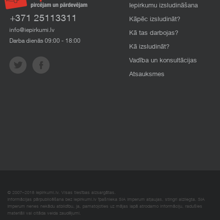
Iepirkumu izsludināšana
+371 25113311
Kāpēc izsludināt?
info@iepirkumi.lv
Kā tas darbojas?
Darba dienās 09:00 - 18:00
Kā izsludināt?
Vadība un konsultācijas
Atsauksmes
© 2007–2018 Iepirkumi.lv. Visas tiesības aizsargātas.
Informācijas pārpublicēšana bez iepirkumi.lv īpašnieka SIA Imperum atļaujas, stingri aizliegta. SIA
Imperum nenes nekādu atbildību, ja, pamatojoties uz mājas lapā atrodamo informāciju, radušies
materiāli vai citāda veida zaudējumi.