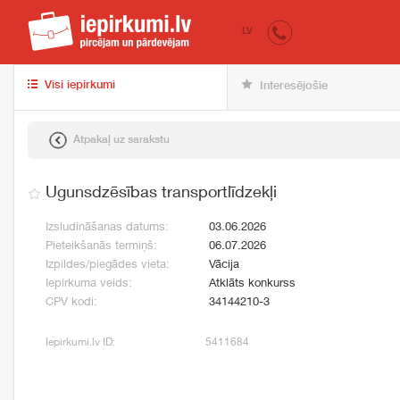
iepirkumi.lv
pir
LV
Visi iepirkumi
Interesējošie
Atpakaļ uz sarakstu
Ugunsdzēsības transportlīdzekļi
Izsludināšanas datums:
03.06.2026
Pieteikšanās termiņš:
06.07.2026
Izpildes/piegādes vieta:
Vācija
Iepirkuma veids:
Atklāts konkurss
CPV kodi:
34144210-3
Iepirkumi.lv ID:
5411684