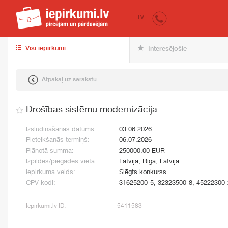
iepirkumi.lv
pir
LV
Visi iepirkumi
Interesējošie
Atpakaļ uz sarakstu
Drošības sistēmu modernizācija
Izsludināšanas datums:
03.06.2026
Pieteikšanās termiņš:
06.07.2026
Plānotā summa:
250000.00 EUR
Izpildes/piegādes vieta:
Latvija, Rīga, Latvija
Iepirkuma veids:
Slēgts konkurss
CPV kodi:
31625200-5, 32323500-8, 45222300-
Iepirkumi.lv ID:
5411583