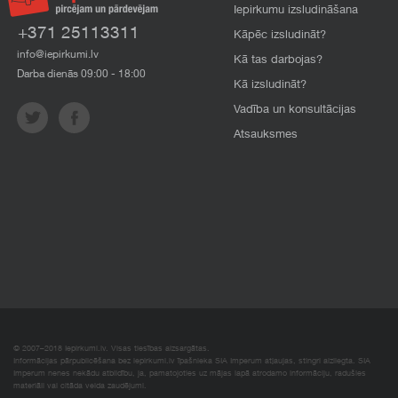
Iepirkumu izsludināšana
+371 25113311
Kāpēc izsludināt?
info@iepirkumi.lv
Kā tas darbojas?
Darba dienās 09:00 - 18:00
Kā izsludināt?
Vadība un konsultācijas
Atsauksmes
© 2007–2018 Iepirkumi.lv. Visas tiesības aizsargātas.
Informācijas pārpublicēšana bez iepirkumi.lv īpašnieka SIA Imperum atļaujas, stingri aizliegta. SIA
Imperum nenes nekādu atbildību, ja, pamatojoties uz mājas lapā atrodamo informāciju, radušies
materiāli vai citāda veida zaudējumi.