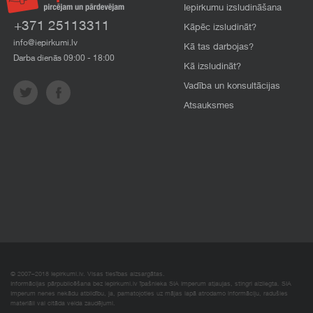
Iepirkumu izsludināšana
+371 25113311
Kāpēc izsludināt?
info@iepirkumi.lv
Kā tas darbojas?
Darba dienās 09:00 - 18:00
Kā izsludināt?
Vadība un konsultācijas
Atsauksmes
© 2007–2018 Iepirkumi.lv. Visas tiesības aizsargātas.
Informācijas pārpublicēšana bez iepirkumi.lv īpašnieka SIA Imperum atļaujas, stingri aizliegta. SIA
Imperum nenes nekādu atbildību, ja, pamatojoties uz mājas lapā atrodamo informāciju, radušies
materiāli vai citāda veida zaudējumi.