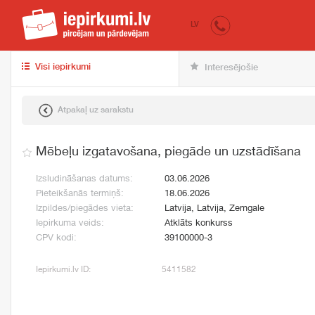
iepirkumi.lv
pir
LV
Visi iepirkumi
Interesējošie
Atpakaļ uz sarakstu
Mēbeļu izgatavošana, piegāde un uzstādīšana
Izsludināšanas datums:
03.06.2026
Pieteikšanās termiņš:
18.06.2026
Izpildes/piegādes vieta:
Latvija, Latvija, Zemgale
Iepirkuma veids:
Atklāts konkurss
CPV kodi:
39100000-3
Iepirkumi.lv ID:
5411582