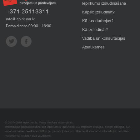
Iepirkumu izsludināšana
+371 25113311
Kāpēc izsludināt?
info@iepirkumi.lv
Kā tas darbojas?
Darba dienās 09:00 - 18:00
Kā izsludināt?
Vadība un konsultācijas
Atsauksmes
© 2007–2018 Iepirkumi.lv. Visas tiesības aizsargātas.
Informācijas pārpublicēšana bez iepirkumi.lv īpašnieka SIA Imperum atļaujas, stingri aizliegta. SIA
Imperum nenes nekādu atbildību, ja, pamatojoties uz mājas lapā atrodamo informāciju, radušies
materiāli vai citāda veida zaudējumi.