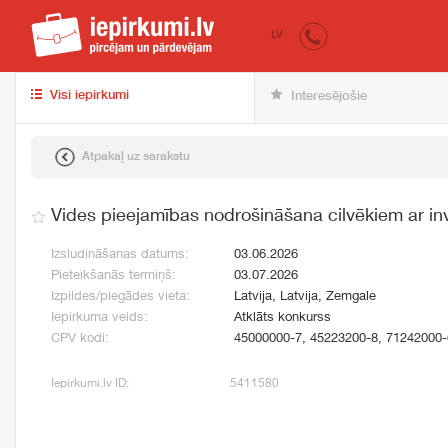
iepirkumi.lv
pir
LV
Visi iepirkumi
Interesējošie
Atpakaļ uz sarakstu
Vides pieejamības nodrošināšana cilvēkiem ar inva
Izsludināšanas datums:
03.06.2026
Pieteikšanās termiņš:
03.07.2026
Izpildes/piegādes vieta:
Latvija, Latvija, Zemgale
Iepirkuma veids:
Atklāts konkurss
CPV kodi:
45000000-7, 45223200-8, 71242000-
Iepirkumi.lv ID:
5411580