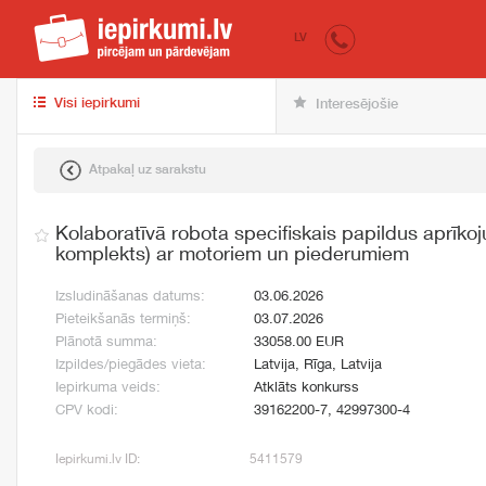
iepirkumi.lv
pir
LV
Visi iepirkumi
Interesējošie
Atpakaļ uz sarakstu
Kolaboratīvā robota specifiskais papildus aprīkoj
komplekts) ar motoriem un piederumiem
Izsludināšanas datums:
03.06.2026
Pieteikšanās termiņš:
03.07.2026
Plānotā summa:
33058.00 EUR
Izpildes/piegādes vieta:
Latvija, Rīga, Latvija
Iepirkuma veids:
Atklāts konkurss
CPV kodi:
39162200-7, 42997300-4
Iepirkumi.lv ID:
5411579