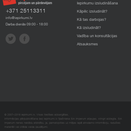
Iepirkumu izsludināšana
+371 25113311
Kāpēc izsludināt?
info@iepirkumi.lv
Kā tas darbojas?
Darba dienās 09:00 - 18:00
Kā izsludināt?
Vadība un konsultācijas
Atsauksmes
© 2007–2018 Iepirkumi.lv. Visas tiesības aizsargātas.
Informācijas pārpublicēšana bez iepirkumi.lv īpašnieka SIA Imperum atļaujas, stingri aizliegta. SIA
Imperum nenes nekādu atbildību, ja, pamatojoties uz mājas lapā atrodamo informāciju, radušies
materiāli vai citāda veida zaudējumi.