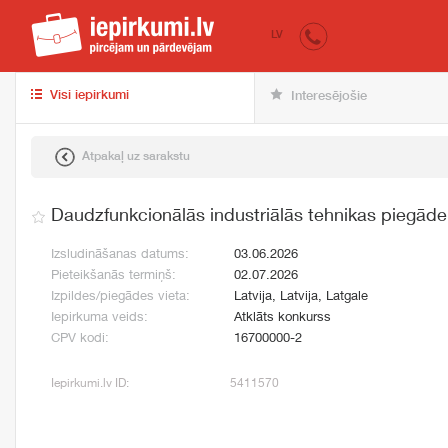
iepirkumi.lv
pir
LV
Visi iepirkumi
Interesējošie
Atpakaļ uz sarakstu
Daudzfunkcionālās industriālās tehnikas piegāde
Izsludināšanas datums:
03.06.2026
Pieteikšanās termiņš:
02.07.2026
Izpildes/piegādes vieta:
Latvija, Latvija, Latgale
Iepirkuma veids:
Atklāts konkurss
CPV kodi:
16700000-2
Iepirkumi.lv ID:
5411570