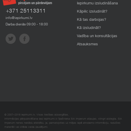
Iepirkumu izsludināšana
+371 25113311
Kāpēc izsludināt?
info@iepirkumi.lv
Kā tas darbojas?
Darba dienās 09:00 - 18:00
Kā izsludināt?
Vadība un konsultācijas
Atsauksmes
© 2007–2018 Iepirkumi.lv. Visas tiesības aizsargātas.
Informācijas pārpublicēšana bez iepirkumi.lv īpašnieka SIA Imperum atļaujas, stingri aizliegta. SIA
Imperum nenes nekādu atbildību, ja, pamatojoties uz mājas lapā atrodamo informāciju, radušies
materiāli vai citāda veida zaudējumi.