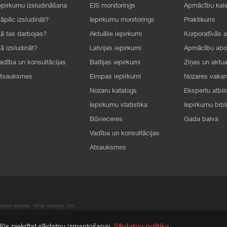
epirkumu izsludināšana
EIS monitorings
Apmācību kal
āpēc izsludināt?
Iepirkumu monitorings
Praktikumi
ā tas darbojas?
Aktuālie iepirkumi
Korporatīvās 
ā izsludināt?
Latvijas iepirkumi
Apmācību ab
adība un konsultācijas
Baltijas iepirkumi
Ziņas un aktua
tsauksmes
Eiropas iepirkumi
Nozares vaka
Nozaru katalogs
Ekspertu atbil
Iepirkumu statistika
Iepirkumu bibl
Būvieceres
Gada balva
Vadība un konsultācijas
Atsauksmes
rum atļaujas, stingri aizliegta. SIA
apā atrodamo informāciju, radušies