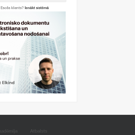
Esošs klients?
Ienākt sistēmā
kadēmija
Atbalsts