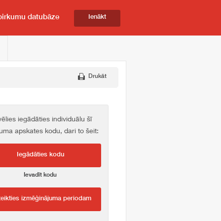
pirkumu datubāze
Ienākt
Drukāt
vēlies iegādāties individuālu šī
kuma apskates kodu, dari to šeit:
Iegādāties kodu
Ievadīt kodu
teikties izmēģinājuma periodam