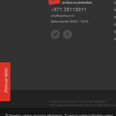
I
+371 25113311
K
info@iepirkumi.lv
K
Darba dienās 09:00 - 18:00
K
V
A
Ziņot par kļūdu
© 2007–2018 Iepirkumi.lv. Visas tiesības aizsargātas.
Informācijas pārpublicēšana bez iepirkumi.lv īpašnieka SIA Impe
Imperum nenes nekādu atbildību, ja, pamatojoties uz mājas l
materiāli vai citāda veida zaudējumi.