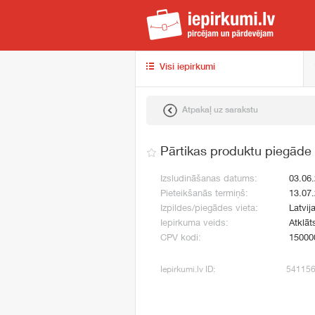
iep
Visi iepirkumi
Atpakaļ uz sarakstu
Pārtikas produktu piegāde
Izsludināšanas datums:
03.06
Pieteikšanās termiņš:
13.07
Izpildes/piegādes vieta:
Latvij
Iepirkuma veids:
Atklāt
CPV kodi:
15000
Iepirkumi.lv ID:
54115