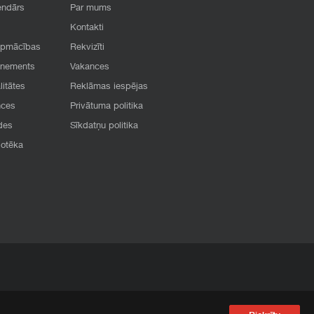
endārs
Par mums
Kontakti
apmācības
Rekvizīti
onements
Vakances
litātes
Reklāmas iespējas
nces
Privātuma politika
des
Sīkdatņu politika
iotēka