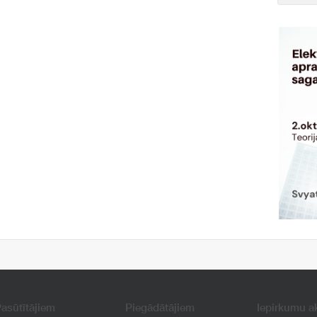
asūtītājiem
Piegādātājiem
Iepirkumu a