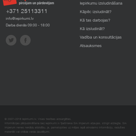
Iepirkumu izsludināšana
+371 25113311
Kāpēc izsludināt?
info@iepirkumi.lv
Kā tas darbojas?
Darba dienās 09:00 - 18:00
Kā izsludināt?
Vadība un konsultācijas
Atsauksmes
© 2007–2018 Iepirkumi.lv. Visas tiesības aizsargātas.
Informācijas pārpublicēšana bez iepirkumi.lv īpašnieka SIA Imperum atļaujas, stingri aizliegta. SIA
Imperum nenes nekādu atbildību, ja, pamatojoties uz mājas lapā atrodamo informāciju, radušies
materiāli vai citāda veida zaudējumi.