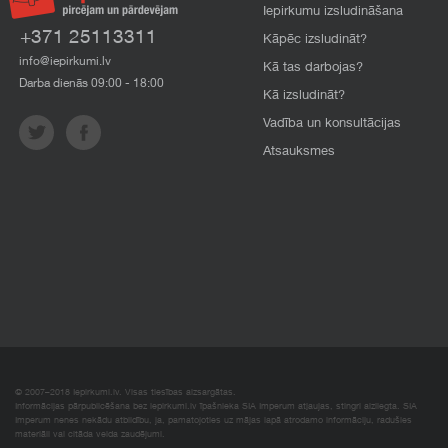
Iepirkumu izsludināšana
+371 25113311
Kāpēc izsludināt?
info@iepirkumi.lv
Kā tas darbojas?
Darba dienās 09:00 - 18:00
Kā izsludināt?
Vadība un konsultācijas
Atsauksmes
© 2007–2018 Iepirkumi.lv. Visas tiesības aizsargātas.
Informācijas pārpublicēšana bez iepirkumi.lv īpašnieka SIA Imperum atļaujas, stingri aizliegta. SIA
Imperum nenes nekādu atbildību, ja, pamatojoties uz mājas lapā atrodamo informāciju, radušies
materiāli vai citāda veida zaudējumi.