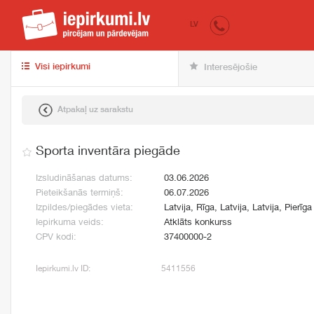
iepirkumi.lv
pir
LV
Visi iepirkumi
Interesējošie
Atpakaļ uz sarakstu
Sporta inventāra piegāde
Izsludināšanas datums:
03.06.2026
Pieteikšanās termiņš:
06.07.2026
Izpildes/piegādes vieta:
Latvija, Rīga, Latvija, Latvija, Pierīga
Iepirkuma veids:
Atklāts konkurss
CPV kodi:
37400000-2
Iepirkumi.lv ID:
5411556