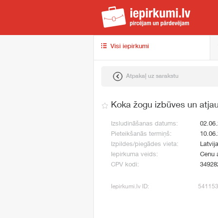
iep
Visi iepirkumi
Atpakaļ uz sarakstu
Koka žogu izbūves un atja
Izsludināšanas datums:
02.06
Pieteikšanās termiņš:
10.06
Izpildes/piegādes vieta:
Latvija
Iepirkuma veids:
Cenu 
CPV kodi:
34928
Iepirkumi.lv ID:
54115