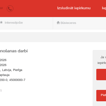
irkumi.lv
pircējam un pārdevējam
Izsludināt iepirkumu
Ie
LV
Interesējošie
Būvieceres
unošanas darbi
Ja 
.2026
iepir
.2026
, Latvija, Pierīga
aptauja
200-0, 45000000-7
35
Pie