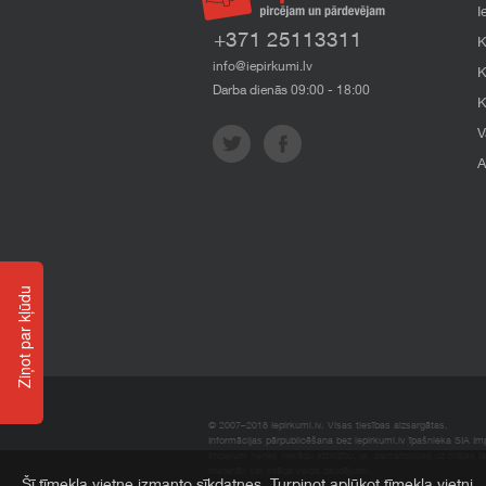
I
+371 25113311
K
info@iepirkumi.lv
K
Darba dienās 09:00 - 18:00
K
V
A
Ziņot par kļūdu
© 2007–2018 Iepirkumi.lv. Visas tiesības aizsargātas.
Informācijas pārpublicēšana bez iepirkumi.lv īpašnieka SIA Impe
Imperum nenes nekādu atbildību, ja, pamatojoties uz mājas l
materiāli vai citāda veida zaudējumi.