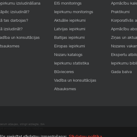
epirkumu izsludināšana
EIS monitorings
Apmācību kal
āpēc izsludināt?
Iepirkumu monitorings
Praktikumi
ā tas darbojas?
Aktuālie iepirkumi
Korporatīvās 
ā izsludināt?
Latvijas iepirkumi
Apmācību ab
adība un konsultācijas
Baltijas iepirkumi
Ziņas un aktua
tsauksmes
Eiropas iepirkumi
Nozares vaka
Nozaru katalogs
Ekspertu atbil
Iepirkumu statistika
Iepirkumu bibl
Būvieceres
Gada balva
Vadība un konsultācijas
Atsauksmes
rum atļaujas, stingri aizliegta. SIA
apā atrodamo informāciju, radušies