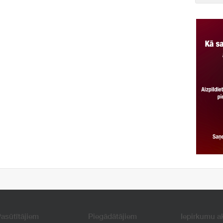
asūtītājiem
Piegādātājiem
Iepirkumu a