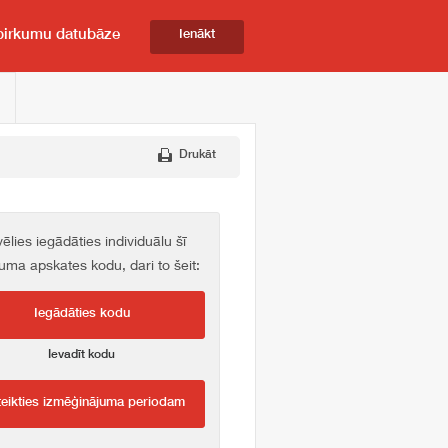
pirkumu datubāze
Ienākt
Drukāt
vēlies iegādāties individuālu šī
kuma apskates kodu, dari to šeit:
Iegādāties kodu
Ievadīt kodu
teikties izmēģinājuma periodam