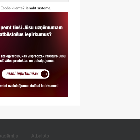
Esošs klients?
Ienākt sistēmā
kadēmija
Atbalsts