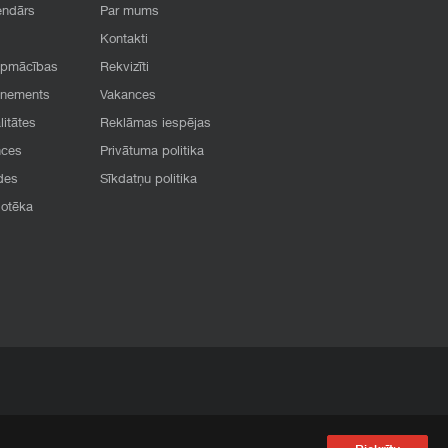
endārs
Par mums
Kontakti
apmācības
Rekvizīti
onements
Vakances
litātes
Reklāmas iespējas
nces
Privātuma politika
des
Sīkdatņu politika
iotēka