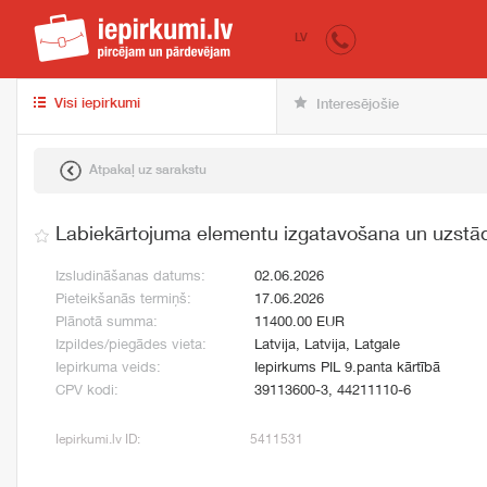
iepirkumi.lv
pir
LV
Visi iepirkumi
Interesējošie
Atpakaļ uz sarakstu
Labiekārtojuma elementu izgatavošana un uzstā
Izsludināšanas datums:
02.06.2026
Pieteikšanās termiņš:
17.06.2026
Plānotā summa:
11400.00 EUR
Izpildes/piegādes vieta:
Latvija, Latvija, Latgale
Iepirkuma veids:
Iepirkums PIL 9.panta kārtībā
CPV kodi:
39113600-3, 44211110-6
Iepirkumi.lv ID:
5411531