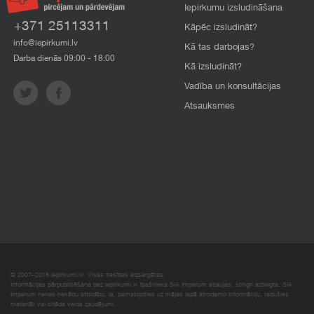
Iepirkumu izsludināšana
+371 25113311
Kāpēc izsludināt?
info@iepirkumi.lv
Kā tas darbojas?
Darba dienās 09:00 - 18:00
Kā izsludināt?
Vadība un konsultācijas
Atsauksmes
© 2007–2018 Iepirkumi.lv. Visas tiesības aizsargātas.
Informācijas pārpublicēšana bez iepirkumi.lv īpašnieka SIA Imperum atļaujas, stingri aizliegta. SIA
Imperum nenes nekādu atbildību, ja, pamatojoties uz mājas lapā atrodamo informāciju, radušies
materiāli vai citāda veida zaudējumi.