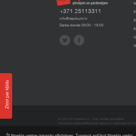
I
+371 25113311
K
info@iepirkumi.lv
K
Darba dienās 09:00 - 18:00
K
V
A
Ziņot par kļūdu
© 2007–2018 Iepirkumi.lv. Visas tiesības aizsargātas.
Informācijas pārpublicēšana bez iepirkumi.lv īpašnieka SIA Impe
Imperum nenes nekādu atbildību, ja, pamatojoties uz mājas l
materiāli vai citāda veida zaudējumi.