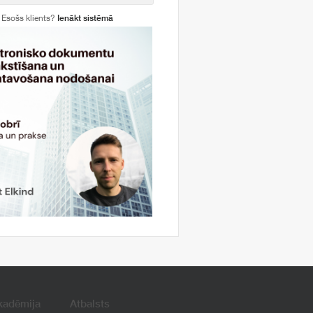
Esošs klients?
Ienākt sistēmā
kadēmija
Atbalsts