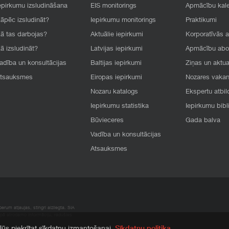
epirkumu izsludināšana
EIS monitorings
Apmācību kal
āpēc izsludināt?
Iepirkumu monitorings
Praktikumi
ā tas darbojas?
Aktuālie iepirkumi
Korporatīvās 
ā izsludināt?
Latvijas iepirkumi
Apmācību ab
adība un konsultācijas
Baltijas iepirkumi
Ziņas un aktua
tsauksmes
Eiropas iepirkumi
Nozares vaka
Nozaru katalogs
Ekspertu atbil
Iepirkumu statistika
Iepirkumu bibl
Būvieceres
Gada balva
Vadība un konsultācijas
Atsauksmes
rum atļaujas, stingri aizliegta. SIA
apā atrodamo informāciju, radušies