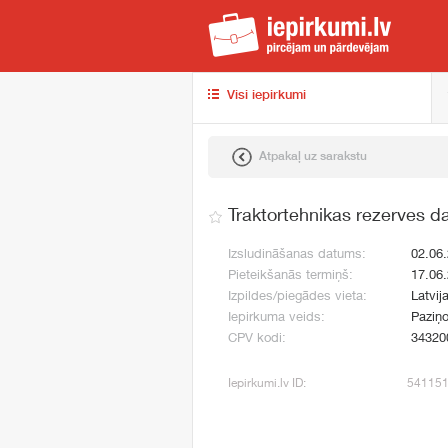
iep
Visi iepirkumi
Atpakaļ uz sarakstu
Traktortehnikas rezerves 
Izsludināšanas datums:
02.06
Pieteikšanās termiņš:
17.06
Izpildes/piegādes vieta:
Latvij
Iepirkuma veids:
Paziņo
CPV kodi:
34320
Iepirkumi.lv ID:
54115