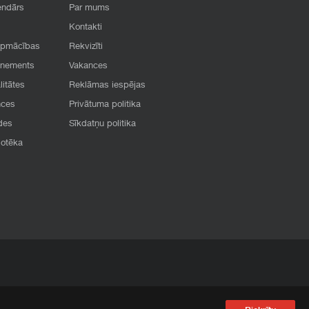
endārs
Par mums
Kontakti
apmācības
Rekvizīti
onements
Vakances
litātes
Reklāmas iespējas
nces
Privātuma politika
des
Sīkdatņu politika
iotēka