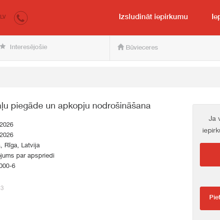
irkumi.lv
pircējam un pārdevējam
Izsludināt iepirkumu
Ie
LV
Interesējošie
Būvieceres
daļu piegāde un apkopju nodrošināšana
Ja 
.2026
iepir
.2026
a, Rīga, Latvija
jums par apspriedi
000-6
13
Pie