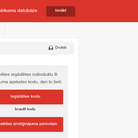
pirkumu datubāze
Ienākt
Drukāt
vēlies iegādāties individuālu šī
kuma apskates kodu, dari to šeit:
Iegādāties kodu
Ievadīt kodu
teikties izmēģinājuma periodam