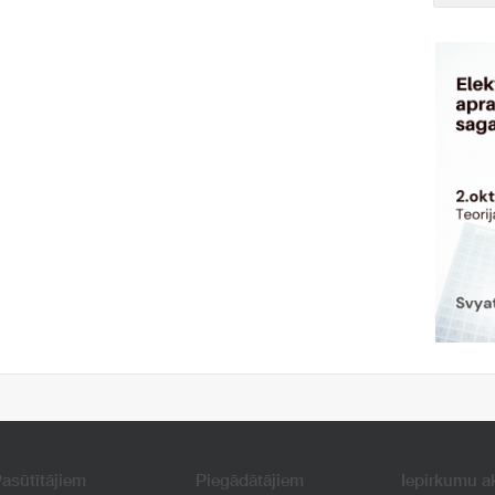
asūtītājiem
Piegādātājiem
Iepirkumu a