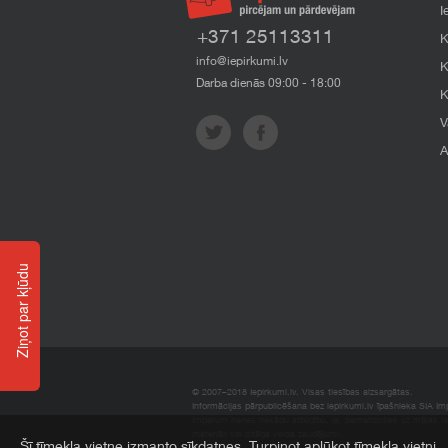
I
+371 25113311
K
info@iepirkumi.lv
K
Darba dienās 09:00 - 18:00
K
V
A
Ziņot par kļūdu
© 2007–2018 Iepirkumi.lv. Visas tiesības aizsargātas.
Informācijas pārpublicēšana bez iepirkumi.lv īpašnieka SIA Impe
Imperum nenes nekādu atbildību, ja, pamatojoties uz mājas l
materiāli vai citāda veida zaudējumi.