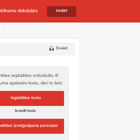
pirkumu datubāze
Ienākt
Drukāt
vēlies iegādāties individuālu šī
kuma apskates kodu, dari to šeit:
Iegādāties kodu
Ievadīt kodu
teikties izmēģinājuma periodam