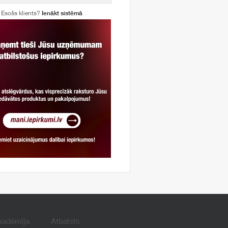
Esošs klients?
Ienākt sistēmā
kadēmija
Atbalsts