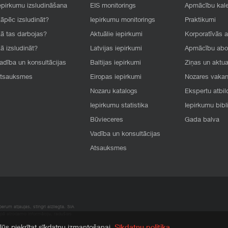
epirkumu izsludināšana
EIS monitorings
Apmācību kal
āpēc izsludināt?
Iepirkumu monitorings
Praktikumi
ā tas darbojas?
Aktuālie iepirkumi
Korporatīvās 
ā izsludināt?
Latvijas iepirkumi
Apmācību ab
adība un konsultācijas
Baltijas iepirkumi
Ziņas un aktua
tsauksmes
Eiropas iepirkumi
Nozares vaka
Nozaru katalogs
Ekspertu atbil
Iepirkumu statistika
Iepirkumu bibl
Būvieceres
Gada balva
Vadība un konsultācijas
Atsauksmes
rum atļaujas, stingri aizliegta. SIA
apā atrodamo informāciju, radušies