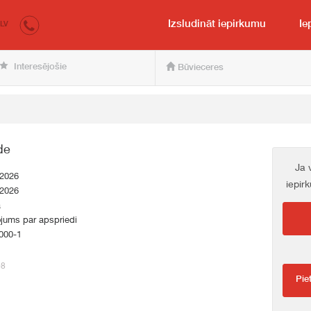
irkumi.lv
pircējam un pārdevējam
Izsludināt iepirkumu
Ie
LV
Interesējošie
Būvieceres
de
Ja 
.2026
iepir
.2026
a
jums par apspriedi
000-1
08
Pie