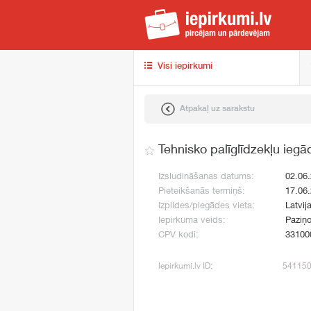
iep
Visi iepirkumi
Atpakaļ uz sarakstu
Tehnisko palīglīdzekļu iegā
Izsludināšanas datums:
02.06
Pieteikšanās termiņš:
17.06
Izpildes/piegādes vieta:
Latvij
Iepirkuma veids:
Paziņo
CPV kodi:
33100
Iepirkumi.lv ID:
54115