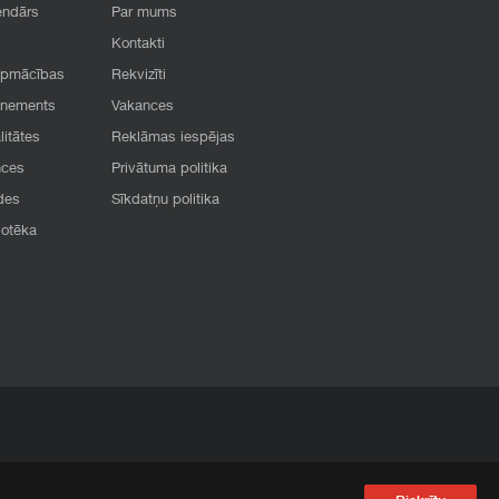
endārs
Par mums
Kontakti
apmācības
Rekvizīti
onements
Vakances
litātes
Reklāmas iespējas
nces
Privātuma politika
des
Sīkdatņu politika
iotēka