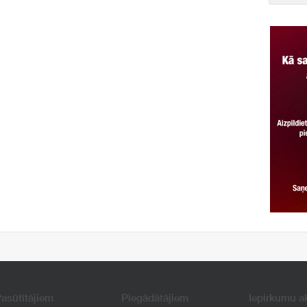
asūtītājiem
Piegādātājiem
Iepirkumu a