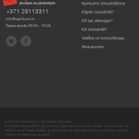
Iepirkumu izsludināšana
+371 25113311
Kāpēc izsludināt?
info@iepirkumi.lv
Kā tas darbojas?
Darba dienās 09:00 - 18:00
Kā izsludināt?
Vadība un konsultācijas
Atsauksmes
© 2007–2018 Iepirkumi.lv. Visas tiesības aizsargātas.
Informācijas pārpublicēšana bez iepirkumi.lv īpašnieka SIA Imperum atļaujas, stingri aizliegta. SIA
Imperum nenes nekādu atbildību, ja, pamatojoties uz mājas lapā atrodamo informāciju, radušies
materiāli vai citāda veida zaudējumi.