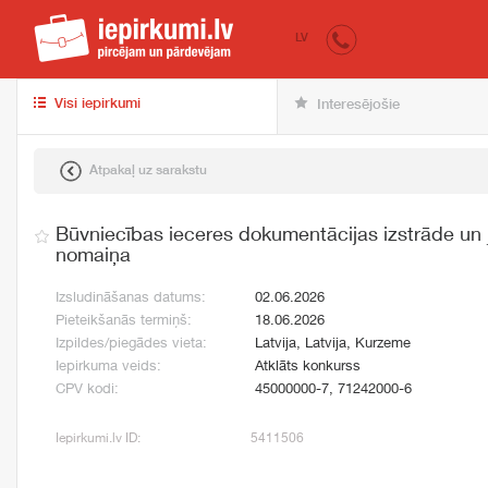
iepirkumi.lv
pir
LV
Visi iepirkumi
Interesējošie
Atpakaļ uz sarakstu
Būvniecības ieceres dokumentācijas izstrāde u
nomaiņa
Izsludināšanas datums:
02.06.2026
Pieteikšanās termiņš:
18.06.2026
Izpildes/piegādes vieta:
Latvija, Latvija, Kurzeme
Iepirkuma veids:
Atklāts konkurss
CPV kodi:
45000000-7, 71242000-6
Iepirkumi.lv ID:
5411506