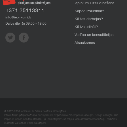
Iepirkumu izsludināšana
+371 25113311
Kāpēc izsludināt?
info@iepirkumi.lv
Kā tas darbojas?
Darba dienās 09:00 - 18:00
Kā izsludināt?
Vadība un konsultācijas
Atsauksmes
© 2007–2018 Iepirkumi.lv. Visas tiesības aizsargātas.
Informācijas pārpublicēšana bez iepirkumi.lv īpašnieka SIA Imperum atļaujas, stingri aizliegta. SIA
Imperum nenes nekādu atbildību, ja, pamatojoties uz mājas lapā atrodamo informāciju, radušies
materiāli vai citāda veida zaudējumi.