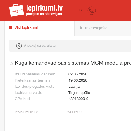
iepirkumi.lv
pir
LV
Visi iepirkumi
Interesējošie
Atpakaļ uz sarakstu
Kuģa komandvadības sistēmas MCM moduļa pro
Izsludināšanas datums:
02.06.2026
Pieteikšanās termiņš:
19.06.2026
Izpildes/piegādes vieta:
Latvija
Iepirkuma veids:
Tirgus izpēte
CPV kodi:
48218000-9
Iepirkumi.lv ID:
5411500