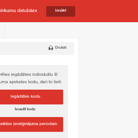
pirkumu datubāze
Ienākt
Drukāt
vēlies iegādāties individuālu šī
kuma apskates kodu, dari to šeit:
Iegādāties kodu
Ievadīt kodu
teikties izmēģinājuma periodam