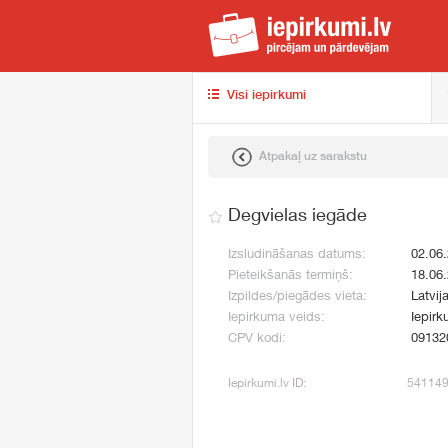
iep
Visi iepirkumi
Atpakaļ uz sarakstu
Degvielas iegāde
Izsludināšanas datums:
02.06
Pieteikšanās termiņš:
18.06
Izpildes/piegādes vieta:
Latvij
Iepirkuma veids:
Iepirk
CPV kodi:
09132
Iepirkumi.lv ID:
54114