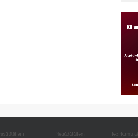
asūtītājiem
Piegādātājiem
Iepirkumu a