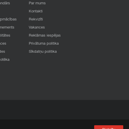
endārs
Par mums
Kontakti
apmācības
Rekvizīti
onements
Vakances
litātes
Reklāmas iespējas
nces
Privātuma politika
des
Sīkdatņu politika
iotēka