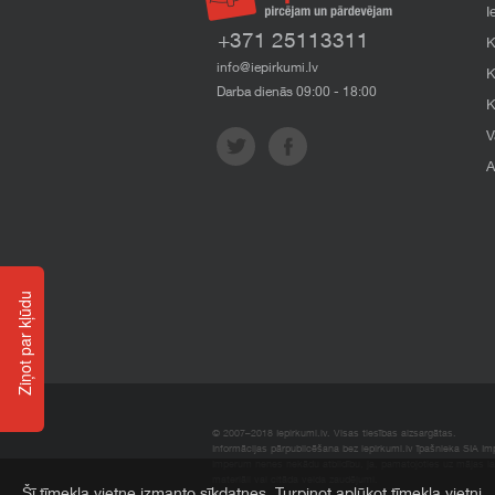
I
+371 25113311
K
info@iepirkumi.lv
K
Darba dienās 09:00 - 18:00
K
V
A
Ziņot par kļūdu
© 2007–2018 Iepirkumi.lv. Visas tiesības aizsargātas.
Informācijas pārpublicēšana bez iepirkumi.lv īpašnieka SIA Impe
Imperum nenes nekādu atbildību, ja, pamatojoties uz mājas l
materiāli vai citāda veida zaudējumi.