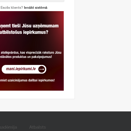
Esošs klients?
Ienākt sistēmā
kadēmija
Atbalsts