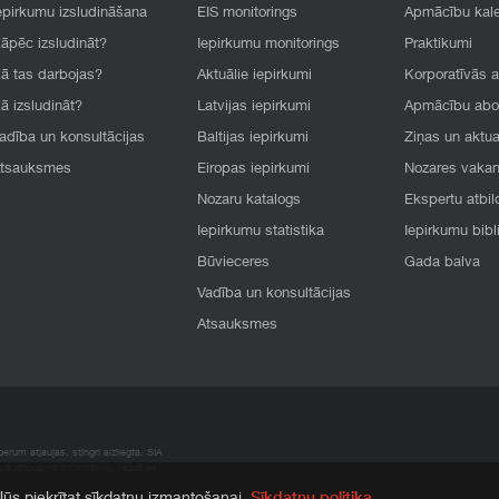
epirkumu izsludināšana
EIS monitorings
Apmācību kal
āpēc izsludināt?
Iepirkumu monitorings
Praktikumi
ā tas darbojas?
Aktuālie iepirkumi
Korporatīvās 
ā izsludināt?
Latvijas iepirkumi
Apmācību ab
adība un konsultācijas
Baltijas iepirkumi
Ziņas un aktua
tsauksmes
Eiropas iepirkumi
Nozares vaka
Nozaru katalogs
Ekspertu atbil
Iepirkumu statistika
Iepirkumu bibl
Būvieceres
Gada balva
Vadība un konsultācijas
Atsauksmes
rum atļaujas, stingri aizliegta. SIA
apā atrodamo informāciju, radušies