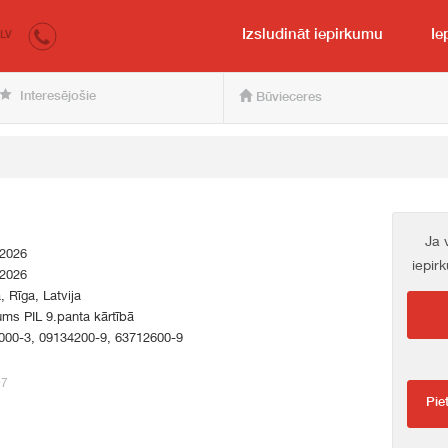
irkumi.lv
pircējam un pārdevējam
Izsludināt iepirkumu
Ie
LV
Interesējošie
Būvieceres
Ja 
.2026
iepir
.2026
a, Rīga, Latvija
ums PIL 9.panta kārtībā
000-3, 09134200-9, 63712600-9
97
Pie