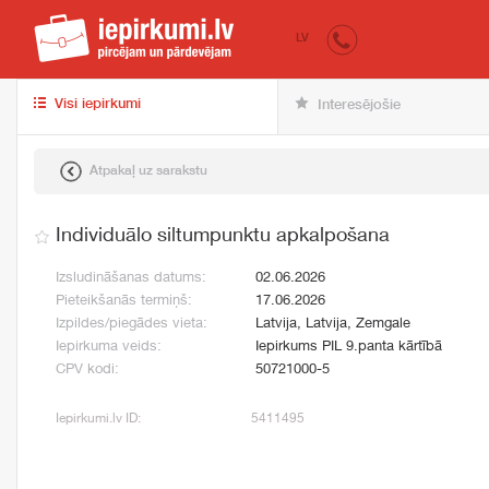
iepirkumi.lv
pir
LV
Visi iepirkumi
Interesējošie
Atpakaļ uz sarakstu
Individuālo siltumpunktu apkalpošana
Izsludināšanas datums:
02.06.2026
Pieteikšanās termiņš:
17.06.2026
Izpildes/piegādes vieta:
Latvija, Latvija, Zemgale
Iepirkuma veids:
Iepirkums PIL 9.panta kārtībā
CPV kodi:
50721000-5
Iepirkumi.lv ID:
5411495