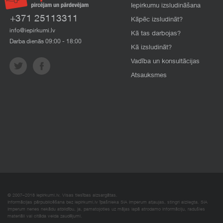
Iepirkumu izsludināšana
+371 25113311
Kāpēc izsludināt?
info@iepirkumi.lv
Kā tas darbojas?
Darba dienās 09:00 - 18:00
Kā izsludināt?
Vadība un konsultācijas
Atsauksmes
© 2007–2018 Iepirkumi.lv. Visas tiesības aizsargātas.
Informācijas pārpublicēšana bez iepirkumi.lv īpašnieka SIA Imperum atļaujas, stingri aizliegta. SIA
Imperum nenes nekādu atbildību, ja, pamatojoties uz mājas lapā atrodamo informāciju, radušies
materiāli vai citāda veida zaudējumi.