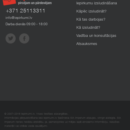
Iepirkumu izsludināšana
+371 25113311
Kāpēc izsludināt?
info@iepirkumi.lv
Kā tas darbojas?
Darba dienās 09:00 - 18:00
Kā izsludināt?
Vadība un konsultācijas
Atsauksmes
© 2007–2018 Iepirkumi.lv. Visas tiesības aizsargātas.
Informācijas pārpublicēšana bez iepirkumi.lv īpašnieka SIA Imperum atļaujas, stingri aizliegta. SIA
Imperum nenes nekādu atbildību, ja, pamatojoties uz mājas lapā atrodamo informāciju, radušies
materiāli vai citāda veida zaudējumi.