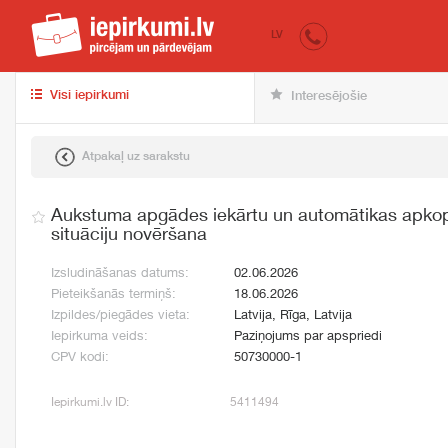
iepirkumi.lv
pir
LV
Visi iepirkumi
Interesējošie
Atpakaļ uz sarakstu
Aukstuma apgādes iekārtu un automātikas apkop
situāciju novēršana
Izsludināšanas datums:
02.06.2026
Pieteikšanās termiņš:
18.06.2026
Izpildes/piegādes vieta:
Latvija, Rīga, Latvija
Iepirkuma veids:
Paziņojums par apspriedi
CPV kodi:
50730000-1
Iepirkumi.lv ID:
5411494