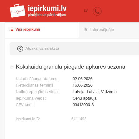
iepirkumi.lv
pir
LV
Visi iepirkumi
Interesējošie
Atpakaļ uz sarakstu
Kokskaidu granulu piegāde apkures sezonai
Izsludināšanas datums:
02.06.2026
Pieteikšanās termiņš:
16.06.2026
Izpildes/piegādes vieta:
Latvija, Latvija, Vidzeme
Iepirkuma veids:
Cenu aptauja
CPV kodi:
03413000-8
Iepirkumi.lv ID:
5411492