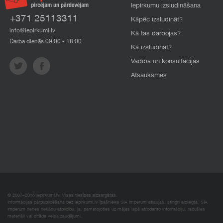
Iepirkumu izsludināšana
+371 25113311
Kāpēc izsludināt?
info@iepirkumi.lv
Kā tas darbojas?
Darba dienās 09:00 - 18:00
Kā izsludināt?
Vadība un konsultācijas
Atsauksmes
© 2007–2018 Iepirkumi.lv. Visas tiesības aizsargātas.
Informācijas pārpublicēšana bez iepirkumi.lv īpašnieka SIA Imperum atļaujas, stingri aizliegta. SIA
Imperum nenes nekādu atbildību, ja, pamatojoties uz mājas lapā atrodamo informāciju, radušies
materiāli vai citāda veida zaudējumi.