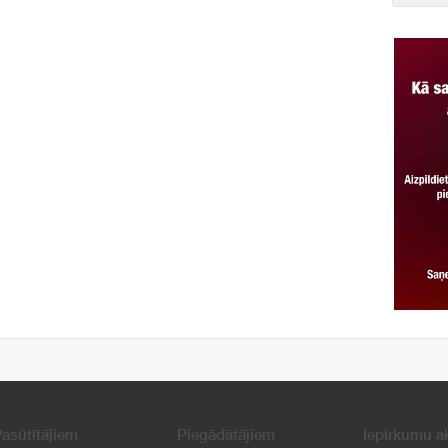
asūtītājiem
Piegādātājiem
Iepirkumu a