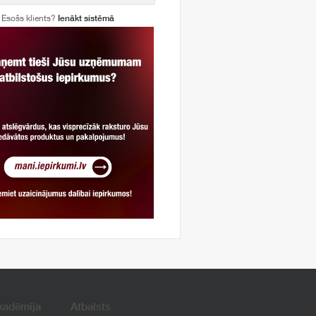
Esošs klients?
Ienākt sistēmā
kadēmija
Atbalsts