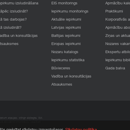
epirkumu izsludināšana
EIS monitorings
Apmācību kal
āpēc izsludināt?
Iepirkumu monitorings
Praktikumi
ā tas darbojas?
Aktuālie iepirkumi
Korporatīvās 
ā izsludināt?
Latvijas iepirkumi
Apmācību ab
adība un konsultācijas
Baltijas iepirkumi
Ziņas un aktua
tsauksmes
Eiropas iepirkumi
Nozares vaka
Nozaru katalogs
Ekspertu atbil
Iepirkumu statistika
Iepirkumu bibl
Būvieceres
Gada balva
Vadība un konsultācijas
Atsauksmes
rum atļaujas, stingri aizliegta. SIA
apā atrodamo informāciju, radušies