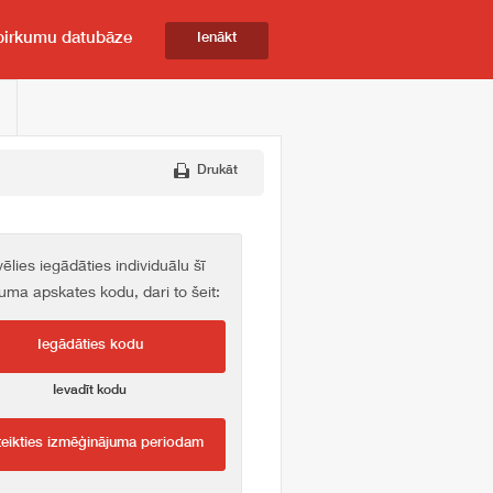
pirkumu datubāze
Ienākt
Drukāt
vēlies iegādāties individuālu šī
kuma apskates kodu, dari to šeit:
Iegādāties kodu
Ievadīt kodu
teikties izmēģinājuma periodam