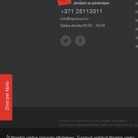
I
+371 25113311
K
info@iepirkumi.lv
K
Darba dienās 09:00 - 18:00
K
V
A
Ziņot par kļūdu
© 2007–2018 Iepirkumi.lv. Visas tiesības aizsargātas.
Informācijas pārpublicēšana bez iepirkumi.lv īpašnieka SIA Impe
Imperum nenes nekādu atbildību, ja, pamatojoties uz mājas l
materiāli vai citāda veida zaudējumi.