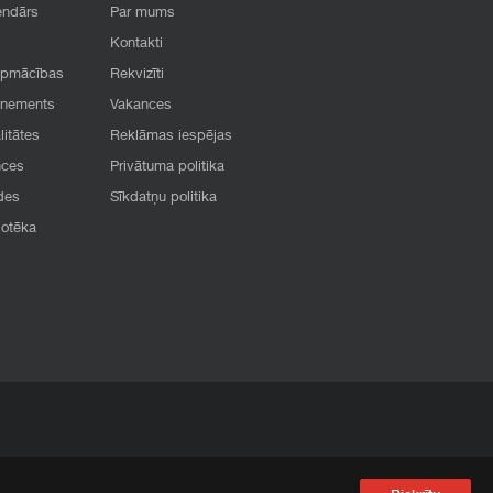
endārs
Par mums
Kontakti
apmācības
Rekvizīti
onements
Vakances
litātes
Reklāmas iespējas
nces
Privātuma politika
des
Sīkdatņu politika
iotēka