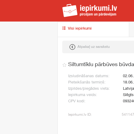
iep
Visi iepirkumi
Atpakaļ uz sarakstu
Siltumtīklu pārbūves būvda
Izsludināšanas datums:
02.06
Pieteikšanās termiņš:
18.06
Izpildes/piegādes vieta:
Latvij
Iepirkuma veids:
Slēgt
CPV kodi:
09324
Iepirkumi.lv ID:
54114