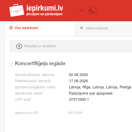
iepirkumi.lv
pir
LV
Visi iepirkumi
Interesējošie
Atpakaļ uz sarakstu
Koncertflīģeļa iegāde
Izsludināšanas datums:
02.06.2026
Pieteikšanās termiņš:
17.06.2026
Izpildes/piegādes vieta:
Latvija, Rīga, Latvija, Latvija, Pierīga
Iepirkuma veids:
Paziņojums par apspriedi
CPV kodi:
37311000-1
Iepirkumi.lv ID:
5411458