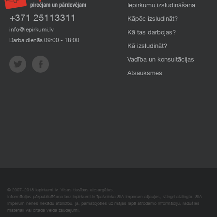
Iepirkumu izsludināšana
+371 25113311
Kāpēc izsludināt?
info@iepirkumi.lv
Kā tas darbojas?
Darba dienās 09:00 - 18:00
Kā izsludināt?
Vadība un konsultācijas
Atsauksmes
© 2007–2018 Iepirkumi.lv. Visas tiesības aizsargātas.
Informācijas pārpublicēšana bez iepirkumi.lv īpašnieka SIA Imperum atļaujas, stingri aizliegta. SIA
Imperum nenes nekādu atbildību, ja, pamatojoties uz mājas lapā atrodamo informāciju, radušies
materiāli vai citāda veida zaudējumi.