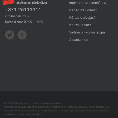
Iepirkumu izsludināšana
+371 25113311
Kāpēc izsludināt?
info@iepirkumi.lv
Kā tas darbojas?
Darba dienās 09:00 - 18:00
Kā izsludināt?
Vadība un konsultācijas
Atsauksmes
© 2007–2018 Iepirkumi.lv. Visas tiesības aizsargātas.
Informācijas pārpublicēšana bez iepirkumi.lv īpašnieka SIA Imperum atļaujas, stingri aizliegta. SIA
Imperum nenes nekādu atbildību, ja, pamatojoties uz mājas lapā atrodamo informāciju, radušies
materiāli vai citāda veida zaudējumi.