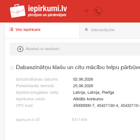
iepirkumi.lv
pir
LV
Visi iepirkumi
Interesējošie
Atpakaļ uz sarakstu
Dabaszinātņu klašu un citu mācību telpu pārbūv
Izsludināšanas datums:
02.06.2026
Pieteikšanās termiņš:
25.06.2026
Izpildes/piegādes vieta:
Latvija, Latvija, Pierīga
Iepirkuma veids:
Atklāts konkurss
CPV kodi:
45000000-7, 45421130-4, 45432110-
Iepirkumi.lv ID:
5411456