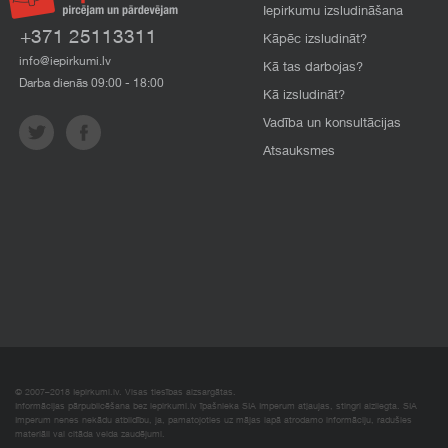
Iepirkumu izsludināšana
+371 25113311
Kāpēc izsludināt?
info@iepirkumi.lv
Kā tas darbojas?
Darba dienās 09:00 - 18:00
Kā izsludināt?
Vadība un konsultācijas
Atsauksmes
© 2007–2018 Iepirkumi.lv. Visas tiesības aizsargātas.
Informācijas pārpublicēšana bez iepirkumi.lv īpašnieka SIA Imperum atļaujas, stingri aizliegta. SIA
Imperum nenes nekādu atbildību, ja, pamatojoties uz mājas lapā atrodamo informāciju, radušies
materiāli vai citāda veida zaudējumi.