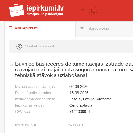
iepirkumi.lv
pir
LV
Visi iepirkumi
Interesējošie
Atpakaļ uz sarakstu
Būvniecības ieceres dokumentācijas izstrāde da
dzīvojamajai mājai jumta seguma nomaiņai un ēka
tehniskā stāvokļa uzlabošanai
Izsludināšanas datums:
02.06.2026
Pieteikšanās termiņš:
15.06.2026
Izpildes/piegādes vieta:
Latvija, Latvija, Vidzeme
Iepirkuma veids:
Cenu aptauja
CPV kodi:
71220000-6
Iepirkumi.lv ID:
5411440