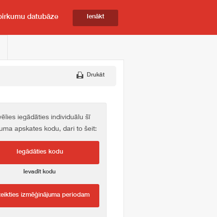
pirkumu datubāze
Ienākt
Drukāt
vēlies iegādāties individuālu šī
kuma apskates kodu, dari to šeit:
Iegādāties kodu
Ievadīt kodu
teikties izmēģinājuma periodam