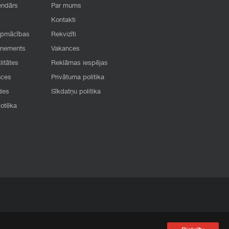
endārs
Par mums
Kontakti
apmācības
Rekvizīti
onements
Vakances
litātes
Reklāmas iespējas
nces
Privātuma politika
des
Sīkdatņu politika
iotēka