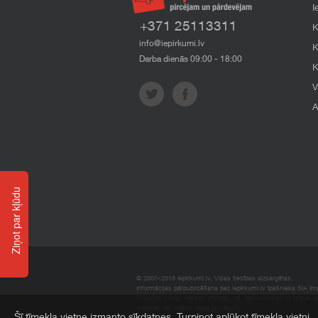
I
+371 25113311
K
info@iepirkumi.lv
K
Darba dienās 09:00 - 18:00
K
V
A
Ziņot par kļūdu
© 2007–2018 Iepirkumi.lv. Visas tiesības aizsargātas.
Informācijas pārpublicēšana bez iepirkumi.lv īpašnieka SIA Impe
Imperum nenes nekādu atbildību, ja, pamatojoties uz mājas l
materiāli vai citāda veida zaudējumi.