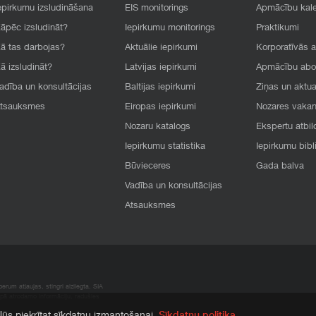
epirkumu izsludināšana
EIS monitorings
Apmācību kal
āpēc izsludināt?
Iepirkumu monitorings
Praktikumi
ā tas darbojas?
Aktuālie iepirkumi
Korporatīvās 
ā izsludināt?
Latvijas iepirkumi
Apmācību ab
adība un konsultācijas
Baltijas iepirkumi
Ziņas un aktua
tsauksmes
Eiropas iepirkumi
Nozares vaka
Nozaru katalogs
Ekspertu atbil
Iepirkumu statistika
Iepirkumu bibl
Būvieceres
Gada balva
Vadība un konsultācijas
Atsauksmes
rum atļaujas, stingri aizliegta. SIA
apā atrodamo informāciju, radušies