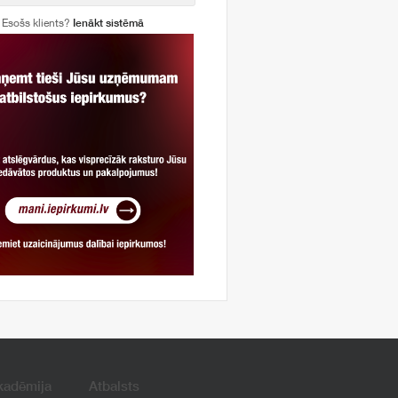
Esošs klients?
Ienākt sistēmā
kadēmija
Atbalsts