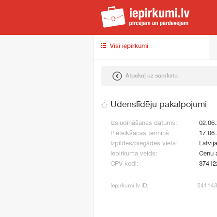
iep
Visi iepirkumi
Atpakaļ uz sarakstu
Ūdenslīdēju pakalpojumi
Izsludināšanas datums:
02.06
Pieteikšanās termiņš:
17.06
Izpildes/piegādes vieta:
Latvij
Iepirkuma veids:
Cenu 
CPV kodi:
37412
Iepirkumi.lv ID:
54114