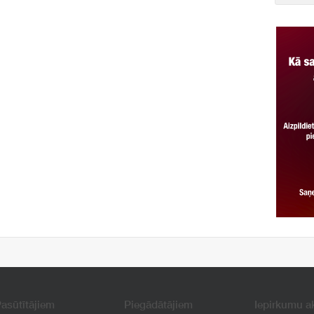
asūtītājiem
Piegādātājiem
Iepirkumu a