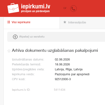
iepirkumi.lv
pir
LV
Visi iepirkumi
Interesējošie
Atpakaļ uz sarakstu
Arhīva dokumentu uzglabāšanas pakalpojumi
Izsludināšanas datums:
02.06.2026
Pieteikšanās termiņš:
18.06.2026
Izpildes/piegādes vieta:
Latvija, Rīga, Latvija
Iepirkuma veids:
Paziņojums par apspriedi
CPV kodi:
92512000-3
Iepirkumi.lv ID:
5411434