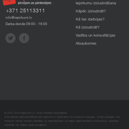
Iepirkumu izsludināšana
+371 25113311
Kāpēc izsludināt?
info@iepirkumi.lv
Kā tas darbojas?
Darba dienās 09:00 - 18:00
Kā izsludināt?
Vadība un konsultācijas
Atsauksmes
© 2007–2018 Iepirkumi.lv. Visas tiesības aizsargātas.
Informācijas pārpublicēšana bez iepirkumi.lv īpašnieka SIA Imperum atļaujas, stingri aizliegta. SIA
Imperum nenes nekādu atbildību, ja, pamatojoties uz mājas lapā atrodamo informāciju, radušies
materiāli vai citāda veida zaudējumi.