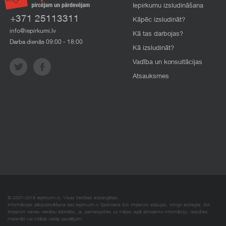
Iepirkumu izsludināšana
+371 25113311
Kāpēc izsludināt?
info@iepirkumi.lv
Kā tas darbojas?
Darba dienās 09:00 - 18:00
Kā izsludināt?
Vadība un konsultācijas
Atsauksmes
© 2007–2018 Iepirkumi.lv. Visas tiesības aizsargātas.
Informācijas pārpublicēšana bez iepirkumi.lv īpašnieka SIA Imperum atļaujas, stingri aizliegta. SIA
Imperum nenes nekādu atbildību, ja, pamatojoties uz mājas lapā atrodamo informāciju, radušies
materiāli vai citāda veida zaudējumi.