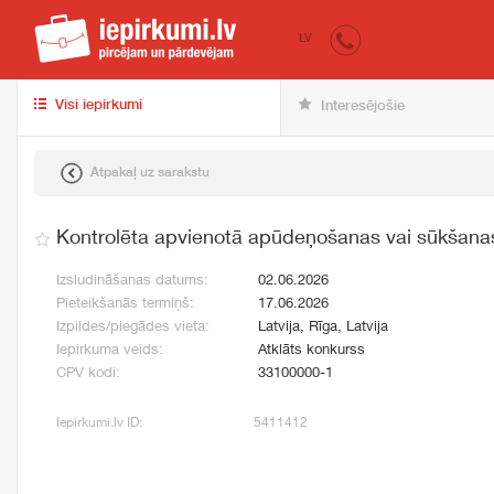
iepirkumi.lv
pir
LV
Visi iepirkumi
Interesējošie
Atpakaļ uz sarakstu
Kontrolēta apvienotā apūdeņošanas vai sūkšanas
Izsludināšanas datums:
02.06.2026
Pieteikšanās termiņš:
17.06.2026
Izpildes/piegādes vieta:
Latvija, Rīga, Latvija
Iepirkuma veids:
Atklāts konkurss
CPV kodi:
33100000-1
Iepirkumi.lv ID:
5411412