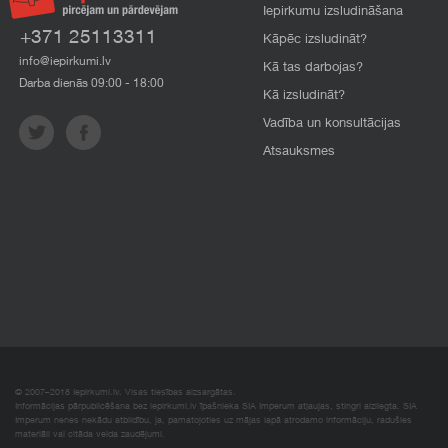
Iepirkumu izsludināšana
+371 25113311
Kāpēc izsludināt?
info@iepirkumi.lv
Kā tas darbojas?
Darba dienās 09:00 - 18:00
Kā izsludināt?
Vadība un konsultācijas
Atsauksmes
© 2007–2018 Iepirkumi.lv. Visas tiesības aizsargātas.
Informācijas pārpublicēšana bez iepirkumi.lv īpašnieka SIA Imperum atļaujas, stingri aizliegta. SIA
Imperum nenes nekādu atbildību, ja, pamatojoties uz mājas lapā atrodamo informāciju, radušies
materiāli vai citāda veida zaudējumi.