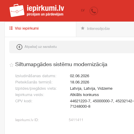
iepirkumi.lv
pir
LV
Visi iepirkumi
Interesējošie
Atpakaļ uz sarakstu
Siltumapgādes sistēmu modernizācija
Izsludināšanas datums:
02.06.2026
Pieteikšanās termiņš:
18.06.2026
Izpildes/piegādes vieta:
Latvija, Latvija, Vidzeme
Iepirkuma veids:
Atklāts konkurss
CPV kodi:
44621220-7, 45000000-7, 45232142-
71248000-8
Iepirkumi.lv ID:
5411411