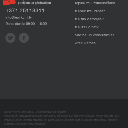
Iepirkumu izsludināšana
+371 25113311
Kāpēc izsludināt?
info@iepirkumi.lv
Kā tas darbojas?
Darba dienās 09:00 - 18:00
Kā izsludināt?
Vadība un konsultācijas
Atsauksmes
© 2007–2018 Iepirkumi.lv. Visas tiesības aizsargātas.
Informācijas pārpublicēšana bez iepirkumi.lv īpašnieka SIA Imperum atļaujas, stingri aizliegta. SIA
Imperum nenes nekādu atbildību, ja, pamatojoties uz mājas lapā atrodamo informāciju, radušies
materiāli vai citāda veida zaudējumi.