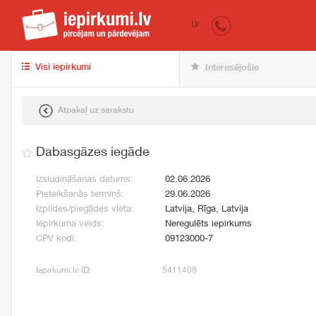
iepirkumi.lv
pir
LV
Visi iepirkumi
Interesējošie
Atpakaļ uz sarakstu
Dabasgāzes iegāde
Izsludināšanas datums:
02.06.2026
Pieteikšanās termiņš:
29.06.2026
Izpildes/piegādes vieta:
Latvija, Rīga, Latvija
Iepirkuma veids:
Neregulēts iepirkums
CPV kodi:
09123000-7
Iepirkumi.lv ID:
5411408