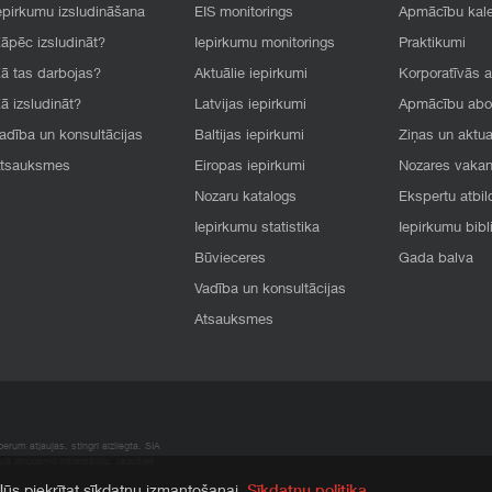
epirkumu izsludināšana
EIS monitorings
Apmācību kal
āpēc izsludināt?
Iepirkumu monitorings
Praktikumi
ā tas darbojas?
Aktuālie iepirkumi
Korporatīvās 
ā izsludināt?
Latvijas iepirkumi
Apmācību ab
adība un konsultācijas
Baltijas iepirkumi
Ziņas un aktua
tsauksmes
Eiropas iepirkumi
Nozares vaka
Nozaru katalogs
Ekspertu atbil
Iepirkumu statistika
Iepirkumu bibl
Būvieceres
Gada balva
Vadība un konsultācijas
Atsauksmes
rum atļaujas, stingri aizliegta. SIA
apā atrodamo informāciju, radušies