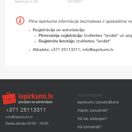
Iepirkumi.lv ID:
5410927
Pilna iepirkuma informācija bezmaksas ir apskatāma reģi
Reģistrācija un autorizācija:
Pirmreizēja reģistrācija:
Izvēlieties "Ienākt" un aizp
Reģistrēts lietotājs:
Izvēlieties "Ienākt"
Atbalsts:
+371 25113311
;
info@iepirkumi.lv
Pasūtītājiem
Iepirkumu izsludināšana
+371 25113311
Kāpēc izsludināt?
info@iepirkumi.lv
Kā tas darbojas?
Darba dienās 09:00 - 18:00
Kā izsludināt?