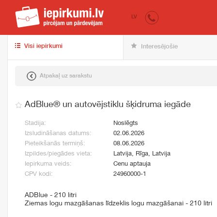
iepirkumi.lv
pir
LV
Visi iepirkumi
Interesējošie
Atpakaļ uz sarakstu
AdBlue® un autovējstiklu šķidruma iegāde
Stadija:
Noslēgts
Izsludināšanas datums:
02.06.2026
Pieteikšanās termiņš:
08.06.2026
Izpildes/piegādes vieta:
Latvija, Rīga, Latvija
Iepirkuma veids:
Cenu aptauja
CPV kodi:
24960000-1
ADBlue - 210 litri
Ziemas logu mazgāšanas līdzeklis logu mazgāšanai - 210 litri