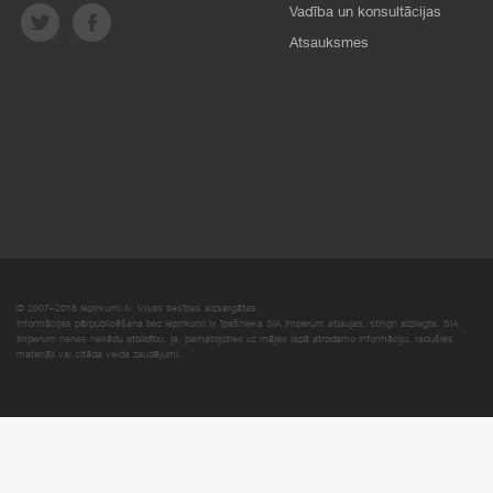
Vadība un konsultācijas
Atsauksmes
© 2007–2018 Iepirkumi.lv. Visas tiesības aizsargātas.
Informācijas pārpublicēšana bez iepirkumi.lv īpašnieka SIA Imperum atļaujas, stingri aizliegta. SIA
Imperum nenes nekādu atbildību, ja, pamatojoties uz mājas lapā atrodamo informāciju, radušies
materiāli vai citāda veida zaudējumi.