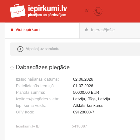
iepirkumi.lv
pir
LV
Visi iepirkumi
Interesējošie
Atpakaļ uz sarakstu
Dabasgāzes piegāde
Izsludināšanas datums:
02.06.2026
Pieteikšanās termiņš:
01.07.2026
Plānotā summa:
50000.00 EUR
Izpildes/piegādes vieta:
Latvija, Rīga, Latvija
Iepirkuma veids:
Atklāts konkurss
CPV kodi:
09123000-7
Iepirkumi.lv ID:
5410887