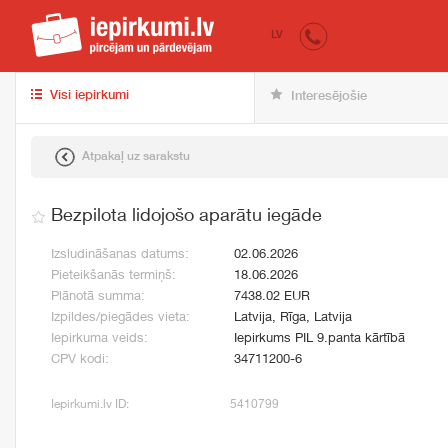
iepirkumi.lv
pir
LV
Visi iepirkumi
Interesējošie
Atpakaļ uz sarakstu
Bezpilota lidojošo aparātu iegāde
Izsludināšanas datums:
02.06.2026
Pieteikšanās termiņš:
18.06.2026
Plānotā summa:
7438.02 EUR
Izpildes/piegādes vieta:
Latvija, Rīga, Latvija
Iepirkuma veids:
Iepirkums PIL 9.panta kārtībā
CPV kodi:
34711200-6
Iepirkumi.lv ID:
5410799