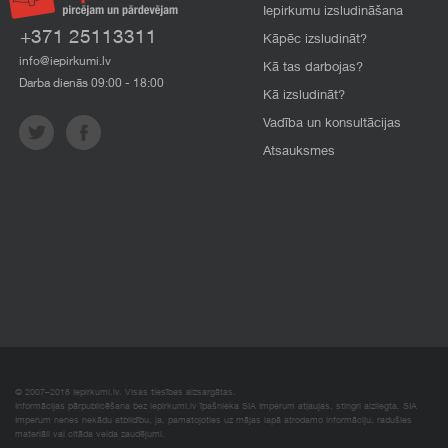
Iepirkumu izsludināšana
+371 25113311
Kāpēc izsludināt?
info@iepirkumi.lv
Kā tas darbojas?
Darba dienās 09:00 - 18:00
Kā izsludināt?
Vadība un konsultācijas
Atsauksmes
© 2007–2018 Iepirkumi.lv. Visas tiesības aizsargātas.
Informācijas pārpublicēšana bez iepirkumi.lv īpašnieka SIA Imperum atļaujas, stingri aizliegta. SIA
Imperum nenes nekādu atbildību, ja, pamatojoties uz mājas lapā atrodamo informāciju, radušies
materiāli vai citāda veida zaudējumi.